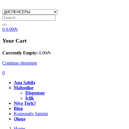
0
0.00
₼
Your Cart
Currently Empty:
0.00
₼
Continue shopping
0
Ana Səhifə
Məhsullar
Dispensor
İçlik
Niyə Tork?
Blog
Korporativ Satışlar
Əlaqə
Home