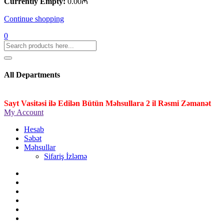
Currently Empty:
0.00
₼
Continue shopping
0
All Departments
Sayt Vasitəsi ilə Edilən Bütün Məhsullara 2 il Rəsmi Zəmanət
My Account
Hesab
Səbət
Məhsullar
Sifariş İzləmə