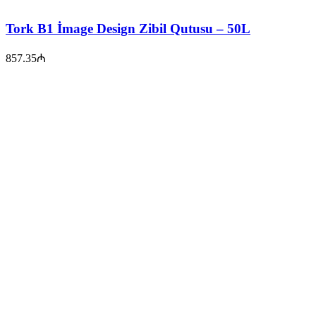
Tork B1 İmage Design Zibil Qutusu – 50L
857.35
₼