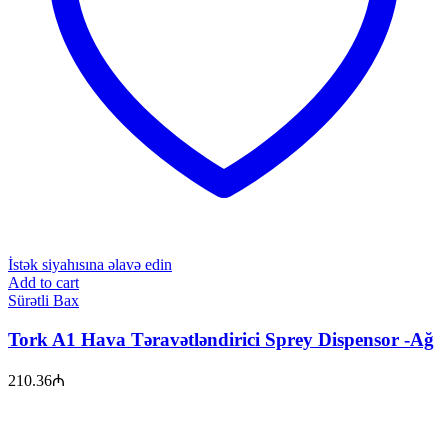
İstək siyahısına əlavə edin
Add to cart
Sürətli Bax
Tork A1 Hava Təravətləndirici Sprey Dispensor -Ağ
210.36
₼