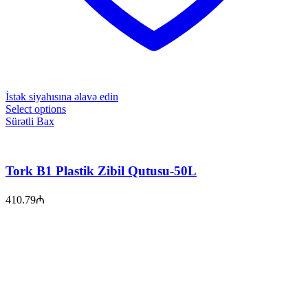
İstək siyahısına əlavə edin
Select options
Sürətli Bax
Tork B1 Plastik Zibil Qutusu-50L
410.79
₼