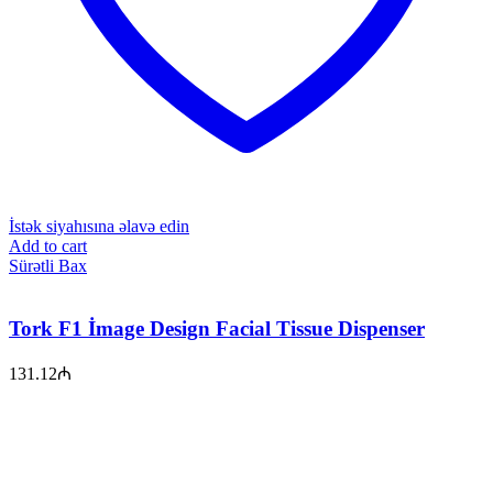
İstək siyahısına əlavə edin
Add to cart
Sürətli Bax
Tork F1 İmage Design Facial Tissue Dispenser
131.12
₼