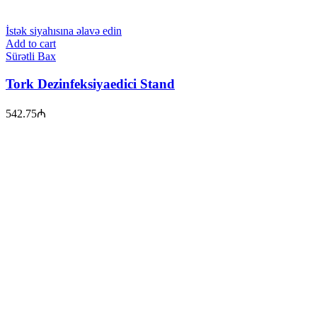
İstək siyahısına əlavə edin
Add to cart
Sürətli Bax
Tork Dezinfeksiyaedici Stand
542.75
₼