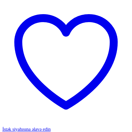
İstək siyahısına əlavə edin