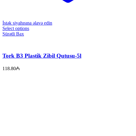
İstək siyahısına əlavə edin
Select options
Sürətli Bax
Tork B3 Plastik Zibil Qutusu-5l
118.80
₼