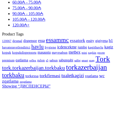
60.00
₼
-
75.00
₼
75.00
₼
-
90.00
₼
90.00
₼
-
105.00
₼
105.00
₼
-
120.00
₼
120.00
₼
+
Product Tags
essammc
essatork
essa
h1
dispensor
essity
gigiyena
desmal
120067
havlu
icdencekme
kagiz
jumbo
havateravetlendirici
hygiene
kagithavlu
metbex
masaustu
kopuk
kopukdispensoru
mayesabun
mini
napkin
pecete
Tork
qatlama
sabunqabi
premium
rulon
sabun
reflex
s5
salfet
smart
soap
torkazerbaijan
tork.torkazerbaijan.torkbaku
torkbaku
tualetkagizi
torkfirmasi
wc
torkessa
vqatlama
zqatlama
zzqatlama
Showing “
ДИСПЕНСЕРЫ
”