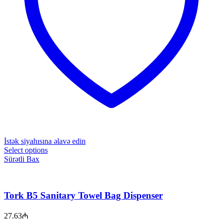
İstək siyahısına əlavə edin
Select options
Sürətli Bax
Tork B5 Sanitary Towel Bag Dispenser
27.63
₼