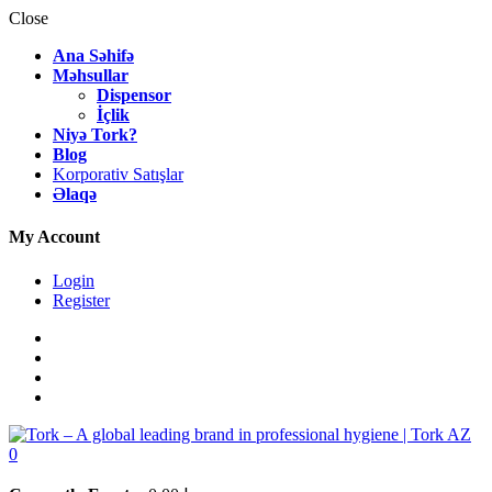
Close
Ana Səhifə
Məhsullar
Dispensor
İçlik
Niyə Tork?
Blog
Korporativ Satışlar
Əlaqə
My Account
Login
Register
0