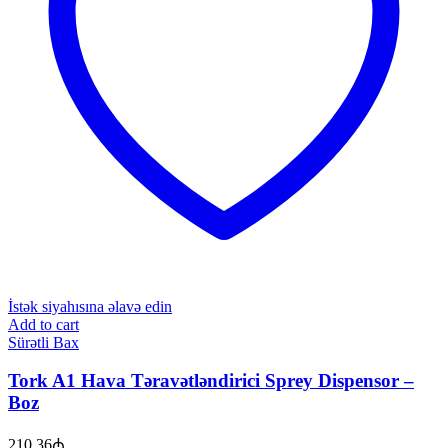
İstək siyahısına əlavə edin
Add to cart
Sürətli Bax
Tork A1 Hava Təravətləndirici Sprey Dispensor –
Boz
210.36
₼