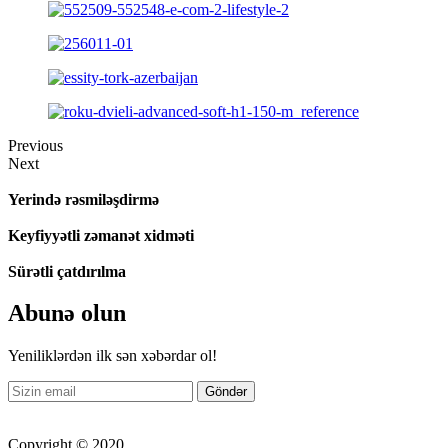
Previous
Next
Yerində rəsmiləşdirmə
Keyfiyyətli zəmanət xidməti
Sürətli çatdırılma
Abunə olun
Yeniliklərdən ilk sən xəbərdar ol!
Copyright © 2020