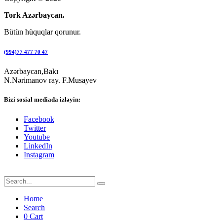
Tork Azərbaycan.
Bütün hüquqlar qorunur.
(994)77 477 70 47
Azərbaycan,Bakı
N.Nərimanov ray. F.Musayev
Bizi sosial mediada izləyin:
Facebook
Twitter
Youtube
LinkedIn
Instagram
Home
Search
0
Cart