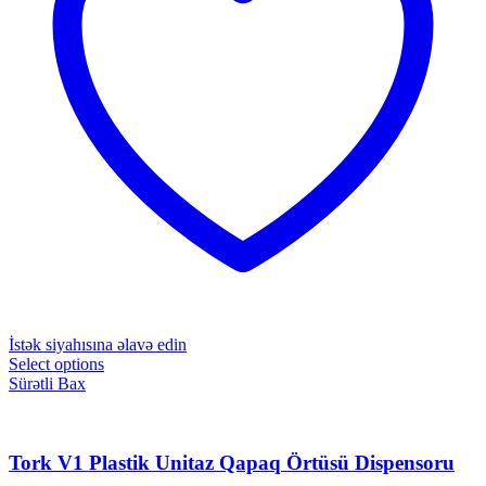
İstək siyahısına əlavə edin
Select options
Sürətli Bax
Tork V1 Plastik Unitaz Qapaq Örtüsü Dispensoru