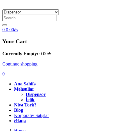
0
0.00
₼
Your Cart
Currently Empty:
0.00
₼
Continue shopping
0
Ana Səhifə
Məhsullar
Dispensor
İçlik
Niyə Tork?
Blog
Korporativ Satışlar
Əlaqə
Home