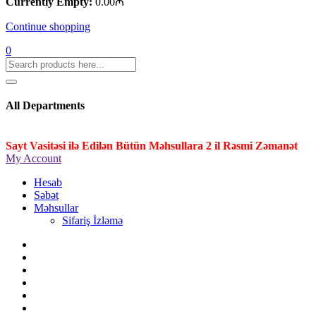
Currently Empty:
0.00
₼
Continue shopping
0
All Departments
Sayt Vasitəsi ilə Edilən Bütün Məhsullara 2 il Rəsmi Zəmanət
My Account
Hesab
Səbət
Məhsullar
Sifariş İzləmə