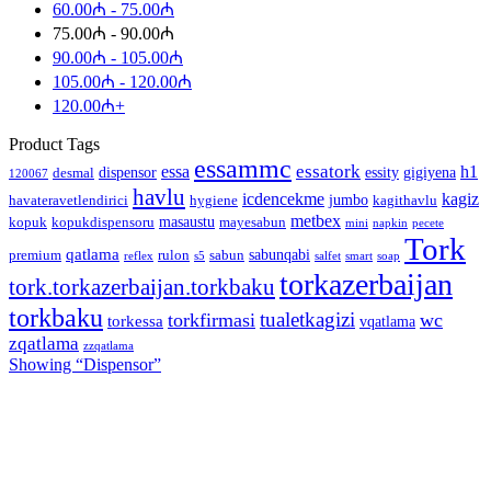
60.00
₼
-
75.00
₼
75.00
₼
-
90.00
₼
90.00
₼
-
105.00
₼
105.00
₼
-
120.00
₼
120.00
₼
+
Product Tags
essammc
essatork
essa
h1
dispensor
essity
gigiyena
desmal
120067
havlu
icdencekme
kagiz
jumbo
havateravetlendirici
hygiene
kagithavlu
metbex
masaustu
kopuk
kopukdispensoru
mayesabun
mini
napkin
pecete
Tork
qatlama
sabunqabi
premium
rulon
sabun
reflex
s5
salfet
smart
soap
torkazerbaijan
tork.torkazerbaijan.torkbaku
torkbaku
tualetkagizi
torkfirmasi
wc
torkessa
vqatlama
zqatlama
zzqatlama
Showing “
Dispensor
”