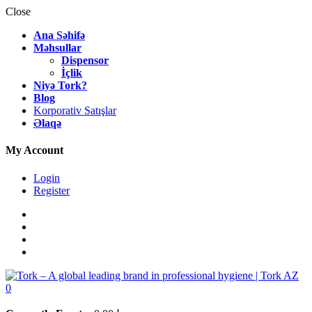
Close
Ana Səhifə
Məhsullar
Dispensor
İçlik
Niyə Tork?
Blog
Korporativ Satışlar
Əlaqə
My Account
Login
Register
0