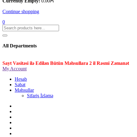
Currently Empty:
0.00
₼
Continue shopping
0
All Departments
Sayt Vasitəsi ilə Edilən Bütün Məhsullara 2 il Rəsmi Zəmanət
My Account
Hesab
Səbət
Məhsullar
Sifariş İzləmə