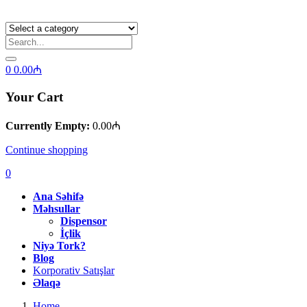
0
0.00
₼
Your Cart
Currently Empty:
0.00
₼
Continue shopping
0
Ana Səhifə
Məhsullar
Dispensor
İçlik
Niyə Tork?
Blog
Korporativ Satışlar
Əlaqə
Home