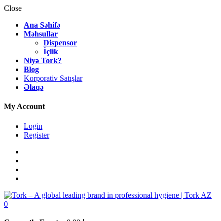
Close
Ana Səhifə
Məhsullar
Dispensor
İçlik
Niyə Tork?
Blog
Korporativ Satışlar
Əlaqə
My Account
Login
Register
0