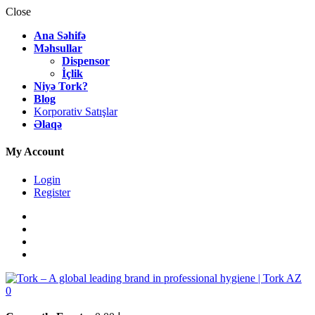
Close
Ana Səhifə
Məhsullar
Dispensor
İçlik
Niyə Tork?
Blog
Korporativ Satışlar
Əlaqə
My Account
Login
Register
0