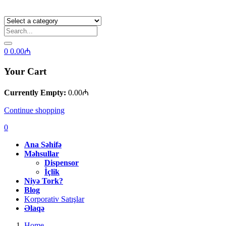
0
0.00
₼
Your Cart
Currently Empty:
0.00
₼
Continue shopping
0
Ana Səhifə
Məhsullar
Dispensor
İçlik
Niyə Tork?
Blog
Korporativ Satışlar
Əlaqə
Home