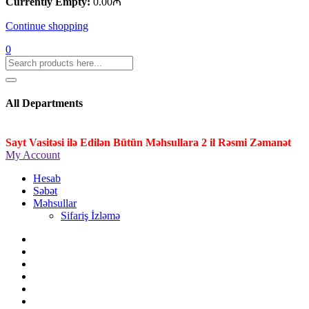
Currently Empty:
0.00
₼
Continue shopping
0
All Departments
Sayt Vasitəsi ilə Edilən Bütün Məhsullara 2 il Rəsmi Zəmanət
My Account
Hesab
Səbət
Məhsullar
Sifariş İzləmə