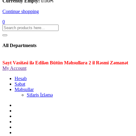
Currently Empty:
0.00
₼
Continue shopping
0
All Departments
Sayt Vasitəsi ilə Edilən Bütün Məhsullara 2 il Rəsmi Zəmanət
My Account
Hesab
Səbət
Məhsullar
Sifariş İzləmə