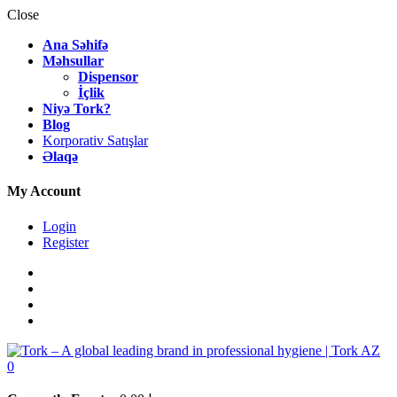
Close
Ana Səhifə
Məhsullar
Dispensor
İçlik
Niyə Tork?
Blog
Korporativ Satışlar
Əlaqə
My Account
Login
Register
0