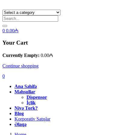
0
0.00
₼
Your Cart
Currently Empty:
0.00
₼
Continue shopping
0
Ana Səhifə
Məhsullar
Dispensor
İçlik
Niyə Tork?
Blog
Korporativ Satışlar
Əlaqə
Home