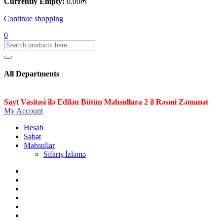
Currently Empty:
0.00
₼
Continue shopping
0
All Departments
Sayt Vasitəsi ilə Edilən Bütün Məhsullara 2 il Rəsmi Zəmanət
My Account
Hesab
Səbət
Məhsullar
Sifariş İzləmə