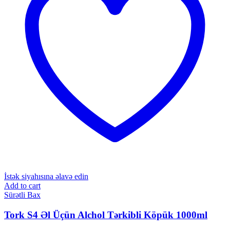
İstək siyahısına əlavə edin
Add to cart
Sürətli Bax
Tork S4 Əl Üçün Alchol Tərkibli Köpük 1000ml