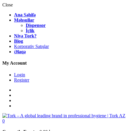
Close
Ana Səhifə
Məhsullar
Dispensor
İçlik
Niyə Tork?
Blog
Korporativ Satışlar
Əlaqə
My Account
Login
Register
0