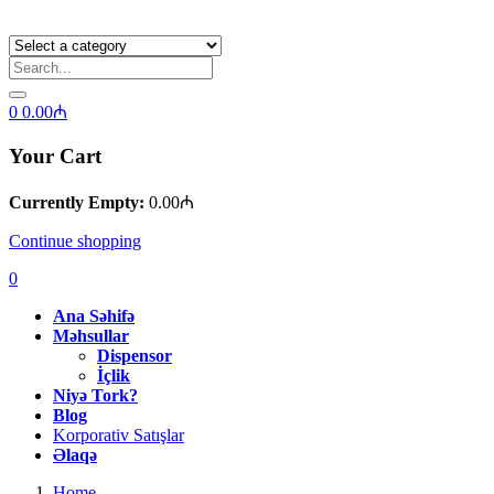
0
0.00
₼
Your Cart
Currently Empty:
0.00
₼
Continue shopping
0
Ana Səhifə
Məhsullar
Dispensor
İçlik
Niyə Tork?
Blog
Korporativ Satışlar
Əlaqə
Home