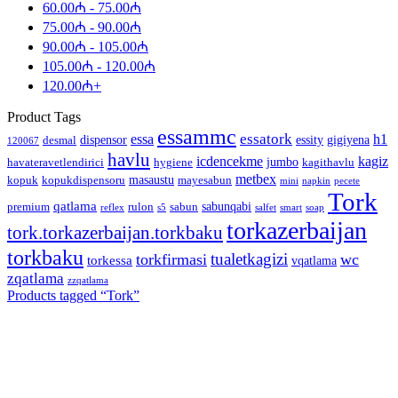
60.00
₼
-
75.00
₼
75.00
₼
-
90.00
₼
90.00
₼
-
105.00
₼
105.00
₼
-
120.00
₼
120.00
₼
+
Product Tags
essammc
essatork
essa
h1
dispensor
essity
gigiyena
desmal
120067
havlu
icdencekme
kagiz
jumbo
havateravetlendirici
hygiene
kagithavlu
metbex
masaustu
kopuk
kopukdispensoru
mayesabun
mini
napkin
pecete
Tork
qatlama
sabunqabi
premium
rulon
sabun
reflex
s5
salfet
smart
soap
torkazerbaijan
tork.torkazerbaijan.torkbaku
torkbaku
tualetkagizi
torkfirmasi
wc
torkessa
vqatlama
zqatlama
zzqatlama
Products tagged “
Tork
”