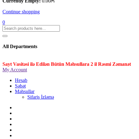
Currently Empty:
0.00
₼
Continue shopping
0
All Departments
Sayt Vasitəsi ilə Edilən Bütün Məhsullara 2 il Rəsmi Zəmanət
My Account
Hesab
Səbət
Məhsullar
Sifariş İzləmə