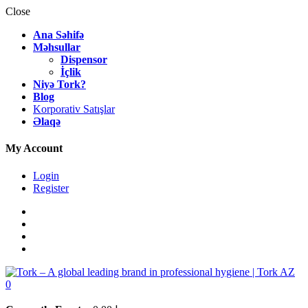
Close
Ana Səhifə
Məhsullar
Dispensor
İçlik
Niyə Tork?
Blog
Korporativ Satışlar
Əlaqə
My Account
Login
Register
0