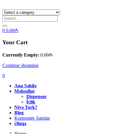
0
0.00
₼
Your Cart
Currently Empty:
0.00
₼
Continue shopping
0
Ana Səhifə
Məhsullar
Dispensor
İçlik
Niyə Tork?
Blog
Korporativ Satışlar
Əlaqə
Home