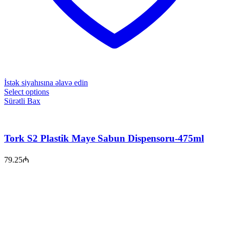
İstək siyahısına əlavə edin
Select options
Sürətli Bax
Tork S2 Plastik Maye Sabun Dispensoru-475ml
79.25
₼