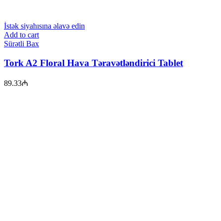
İstək siyahısına əlavə edin
Add to cart
Sürətli Bax
Tork A2 Floral Hava Təravətləndirici Tablet
89.33
₼