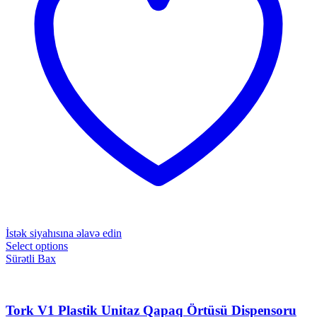
İstək siyahısına əlavə edin
Select options
Sürətli Bax
Tork V1 Plastik Unitaz Qapaq Örtüsü Dispensoru