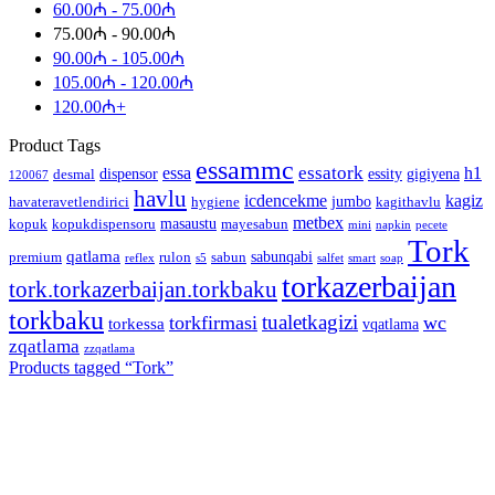
60.00
₼
-
75.00
₼
75.00
₼
-
90.00
₼
90.00
₼
-
105.00
₼
105.00
₼
-
120.00
₼
120.00
₼
+
Product Tags
essammc
essatork
essa
h1
dispensor
essity
gigiyena
desmal
120067
havlu
icdencekme
kagiz
jumbo
havateravetlendirici
hygiene
kagithavlu
metbex
masaustu
kopuk
kopukdispensoru
mayesabun
mini
napkin
pecete
Tork
qatlama
sabunqabi
premium
rulon
sabun
reflex
s5
salfet
smart
soap
torkazerbaijan
tork.torkazerbaijan.torkbaku
torkbaku
tualetkagizi
torkfirmasi
wc
torkessa
vqatlama
zqatlama
zzqatlama
Products tagged “
Tork
”