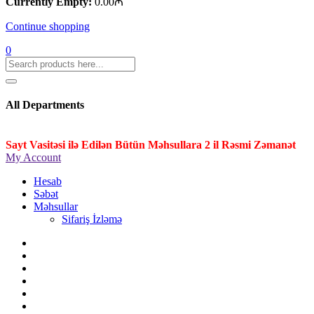
Currently Empty:
0.00
₼
Continue shopping
0
All Departments
Sayt Vasitəsi ilə Edilən Bütün Məhsullara 2 il Rəsmi Zəmanət
My Account
Hesab
Səbət
Məhsullar
Sifariş İzləmə