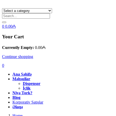
0
0.00
₼
Your Cart
Currently Empty:
0.00
₼
Continue shopping
0
Ana Səhifə
Məhsullar
Dispensor
İçlik
Niyə Tork?
Blog
Korporativ Satışlar
Əlaqə
Home