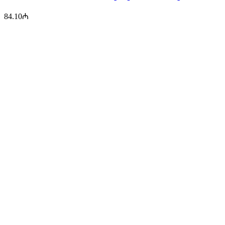
84.10
₼