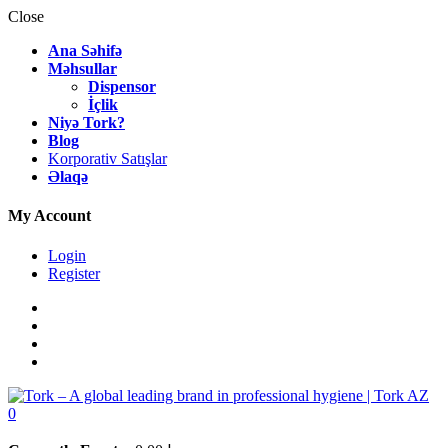
Close
Ana Səhifə
Məhsullar
Dispensor
İçlik
Niyə Tork?
Blog
Korporativ Satışlar
Əlaqə
My Account
Login
Register
0