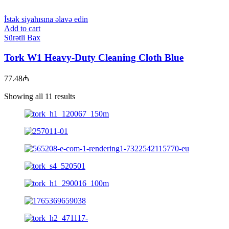
İstək siyahısına əlavə edin
Add to cart
Sürətli Bax
Tork W1 Heavy-Duty Cleaning Cloth Blue
77.48
₼
Showing all 11 results