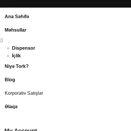
Close
Ana Səhifə
Məhsullar
Dispensor
İçlik
Niyə Tork?
Blog
Korporativ Satışlar
Əlaqə
My Account