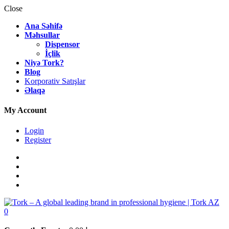
Close
Ana Səhifə
Məhsullar
Dispensor
İçlik
Niyə Tork?
Blog
Korporativ Satışlar
Əlaqə
My Account
Login
Register
0