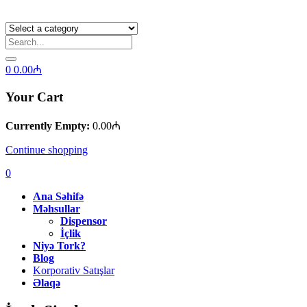
0
0.00
₼
Your Cart
Currently Empty:
0.00
₼
Continue shopping
0
Ana Səhifə
Məhsullar
Dispensor
İçlik
Niyə Tork?
Blog
Korporativ Satışlar
Əlaqə