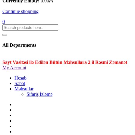
Currently Empty:
0.00
₼
Continue shopping
0
All Departments
Sayt Vasitəsi ilə Edilən Bütün Məhsullara 2 il Rəsmi Zəmanət
My Account
Hesab
Səbət
Məhsullar
Sifariş İzləmə