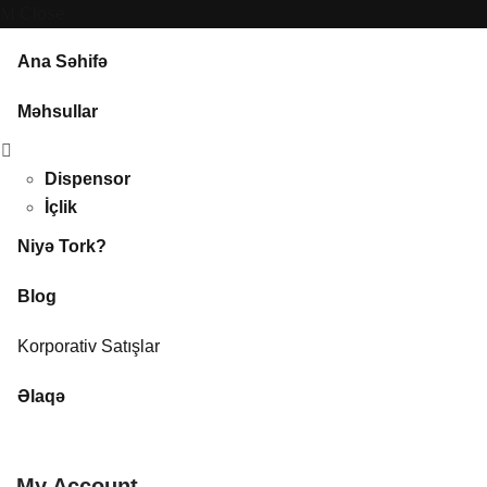
Close
Ana Səhifə
Məhsullar
Dispensor
İçlik
Niyə Tork?
Blog
Korporativ Satışlar
Əlaqə
My Account