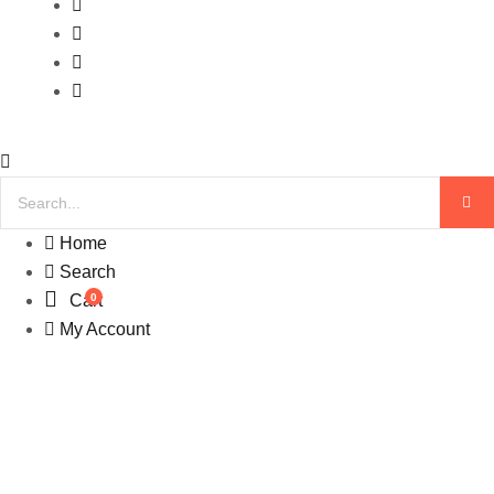
Home
Search
0
Cart
My Account