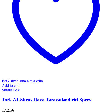
İstək siyahısına əlavə edin
Add to cart
Sürətli Bax
Tork A1 Sitrus Hava Təravətləndirici Sprey
17.21
₼