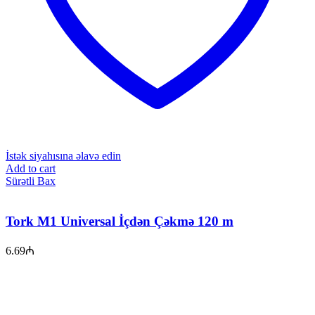
İstək siyahısına əlavə edin
Add to cart
Sürətli Bax
Tork M1 Universal İçdən Çəkmə 120 m
6.69
₼