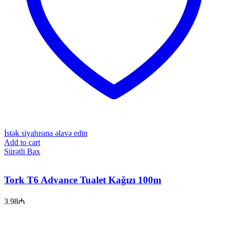
İstək siyahısına əlavə edin
Add to cart
Sürətli Bax
Tork T6 Advance Tualet Kağızı 100m
3.98
₼