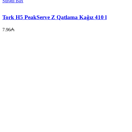
Sürətli Bax
Tork H5 PeakServe Z Qatlama Kağız 410 l
7.96
₼