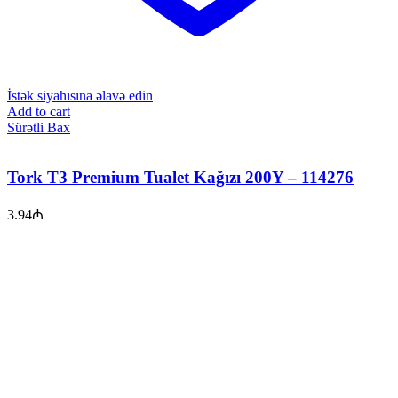
İstək siyahısına əlavə edin
Add to cart
Sürətli Bax
Tork T3 Premium Tualet Kağızı 200Y – 114276
3.94
₼