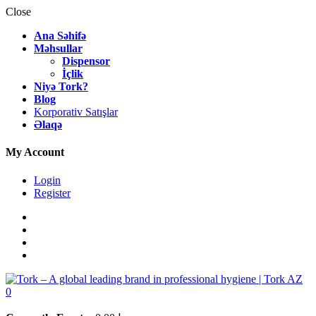
Close
Ana Səhifə
Məhsullar
Dispensor
İçlik
Niyə Tork?
Blog
Korporativ Satışlar
Əlaqə
My Account
Login
Register
0