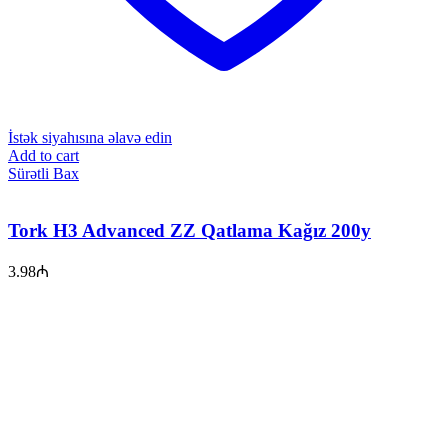
İstək siyahısına əlavə edin
Add to cart
Sürətli Bax
Tork H3 Advanced ZZ Qatlama Kağız 200y
3.98
₼