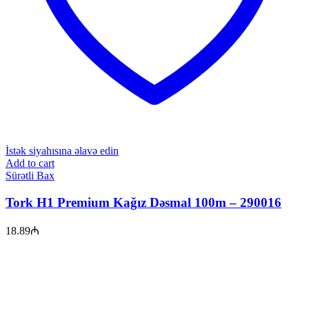
İstək siyahısına əlavə edin
Add to cart
Sürətli Bax
Tork H1 Premium Kağız Dəsmal 100m – 290016
18.89
₼