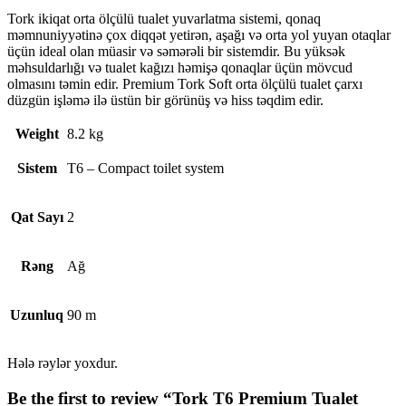
Tork ikiqat orta ölçülü tualet yuvarlatma sistemi, qonaq
məmnuniyyətinə çox diqqət yetirən, aşağı və orta yol yuyan otaqlar
üçün ideal olan müasir və səmərəli bir sistemdir. Bu yüksək
məhsuldarlığı və tualet kağızı həmişə qonaqlar üçün mövcud
olmasını təmin edir. Premium Tork Soft orta ölçülü tualet çarxı
düzgün işləmə ilə üstün bir görünüş və hiss təqdim edir.
Weight
8.2 kg
Sistem
T6 – Compact toilet system
Qat Sayı
2
Rəng
Ağ
Uzunluq
90 m
Hələ rəylər yoxdur.
Be the first to review “Tork T6 Premium Tualet