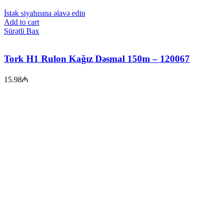
İstək siyahısına əlavə edin
Add to cart
Sürətli Bax
Tork H1 Rulon Kağız Dəsmal 150m – 120067
15.98
₼