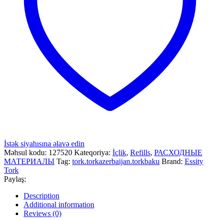
İstək siyahısına əlavə edin
Məhsul kodu:
127520
Kateqoriya:
İçlik
,
Refills
,
РАСХОДНЫЕ
МАТЕРИАЛЫ
Tag:
tork.torkazerbaijan.torkbaku
Brand:
Essity
Tork
Paylaş:
Description
Additional information
Reviews (0)