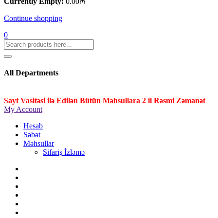
Currently Empty:
0.00
₼
Continue shopping
0
All Departments
Sayt Vasitəsi ilə Edilən Bütün Məhsullara 2 il Rəsmi Zəmanət
My Account
Hesab
Səbət
Məhsullar
Sifariş İzləmə