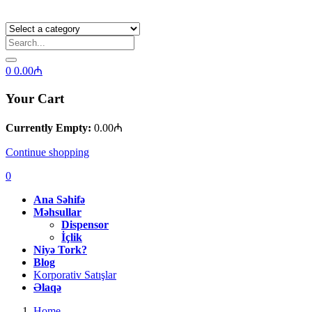
0
0.00
₼
Your Cart
Currently Empty:
0.00
₼
Continue shopping
0
Ana Səhifə
Məhsullar
Dispensor
İçlik
Niyə Tork?
Blog
Korporativ Satışlar
Əlaqə
Home