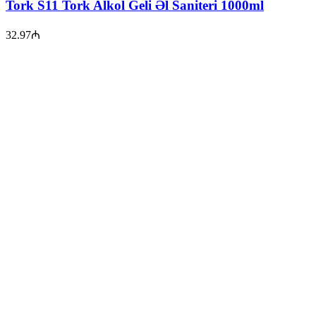
Tork S11 Tork Alkol Geli Əl Saniteri 1000ml
32.97
₼