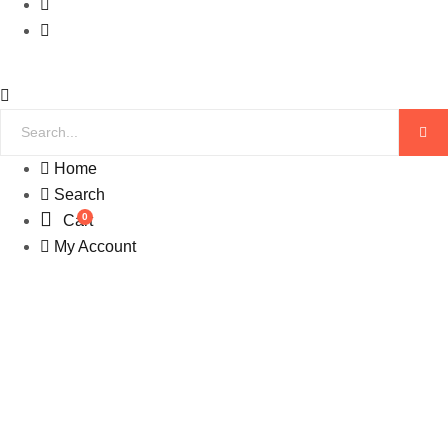
Home
Search
0
Cart
My Account