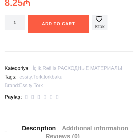
8.25
₼
ADD TO CART
İstək
siyahısına
əlavə
edin
Kateqoriya:
İçlik
,
Refills
,
РАСХОДНЫЕ МАТЕРИАЛЫ
Tags:
essity
,
Tork
,
torkbaku
Brand:
Essity Tork
Paylaş:
Description
Additional information
Reviews (0)