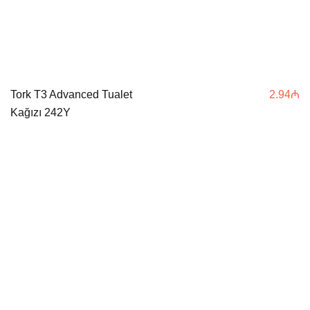
Tork T3 Advanced Tualet
2.94
₼
Kağızı 242Y