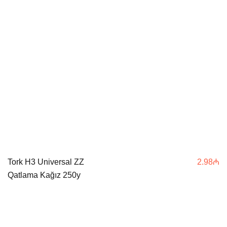
Tork H3 Universal ZZ
2.98
₼
Qatlama Kağız 250y