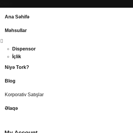
Close
Ana Səhifə
Məhsullar
Dispensor
İçlik
Niyə Tork?
Blog
Korporativ Satışlar
Əlaqə
My Account