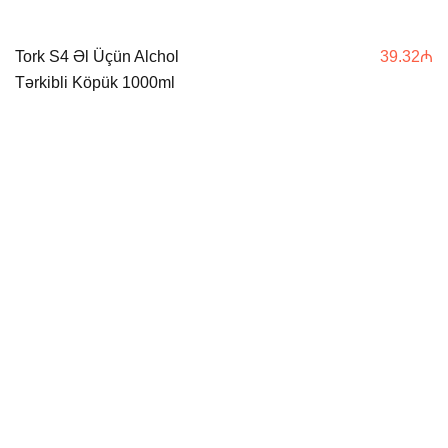
Tork S4 Əl Üçün Alchol
39.32
₼
Tərkibli Köpük 1000ml