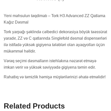
Yeni məhsulun təqdimatı – Tork H3 Advanced ZZ Qatlama
Kağız Dəsmal
Tork yarpağı şəklində cəlbedici dekorasiya böyük təəssürat
yaradır, ZZ və C qatlarında Singlefold dəsmal dispenserləri
ilə istifadə yüksək gigiyena tələbləri olan ayaqyolları üçün
mükəmməl həlldir.
Vərəq seçimi dəsmalların istehlakına nəzarət etməyə
imkan verir və yüksək səviyyədə gigiyena təmin edir.
Rahatlıq və təmizlik həmişə müştərilərinizi əhatə etməlidir!
Related Products