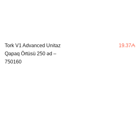
Tork V1 Advanced Unitaz
19.37
₼
Qapaq Örtüsü 250 əd –
750160