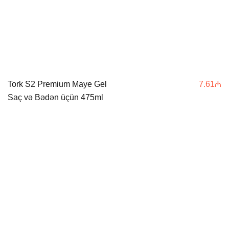
Tork S2 Premium Maye Gel
7.61
₼
Saç və Bədən üçün 475ml