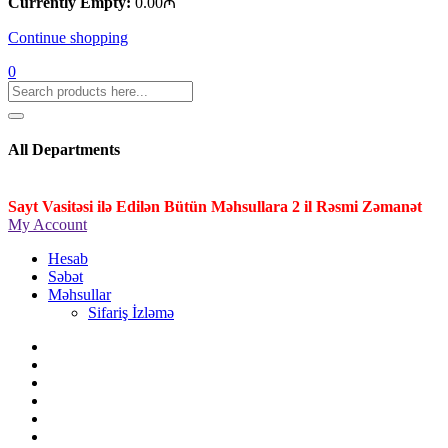
Currently Empty:
0.00
₼
Continue shopping
0
All Departments
Sayt Vasitəsi ilə Edilən Bütün Məhsullara 2 il Rəsmi Zəmanət
My Account
Hesab
Səbət
Məhsullar
Sifariş İzləmə