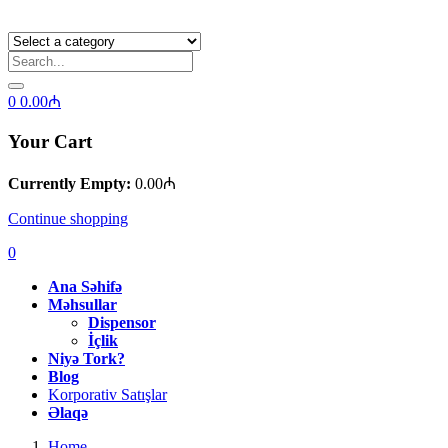
0
0.00
₼
Your Cart
Currently Empty:
0.00
₼
Continue shopping
0
Ana Səhifə
Məhsullar
Dispensor
İçlik
Niyə Tork?
Blog
Korporativ Satışlar
Əlaqə
Home