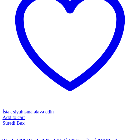
İstək siyahısına əlavə edin
Add to cart
Sürətli Bax