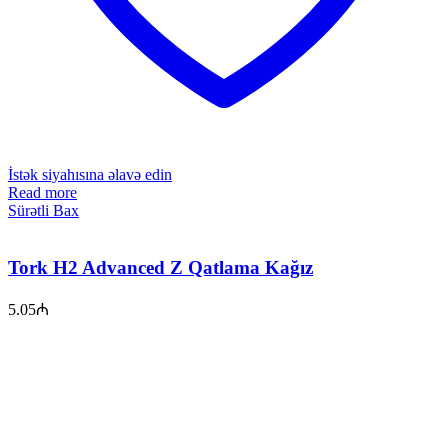
İstək siyahısına əlavə edin
Read more
Sürətli Bax
Tork H2 Advanced Z Qatlama Kağız
5.05
₼