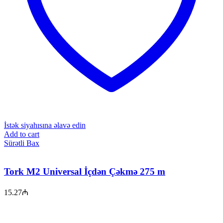
İstək siyahısına əlavə edin
Add to cart
Sürətli Bax
Tork M2 Universal İçdən Çəkmə 275 m
15.27
₼