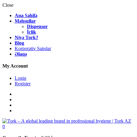
Close
Ana Səhifə
Məhsullar
Dispensor
İçlik
Niyə Tork?
Blog
Korporativ Satışlar
Əlaqə
My Account
Login
Register
0