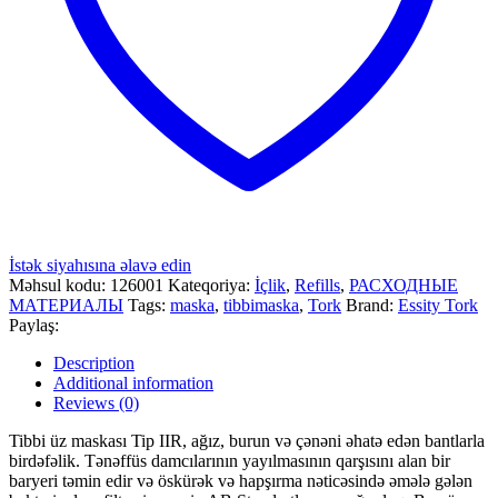
İstək siyahısına əlavə edin
Məhsul kodu:
126001
Kateqoriya:
İçlik
,
Refills
,
РАСХОДНЫЕ
МАТЕРИАЛЫ
Tags:
maska
,
tibbimaska
,
Tork
Brand:
Essity Tork
Paylaş:
Description
Additional information
Reviews (0)
Tibbi üz maskası Tip IIR, ağız, burun və çənəni əhatə edən bantlarla
birdəfəlik. Tənəffüs damcılarının yayılmasının qarşısını alan bir
baryeri təmin edir və öskürək və hapşırma nəticəsində əmələ gələn