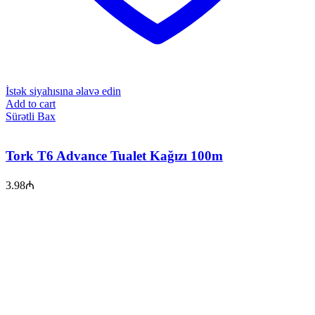
İstək siyahısına əlavə edin
Add to cart
Sürətli Bax
Tork T6 Advance Tualet Kağızı 100m
3.98
₼