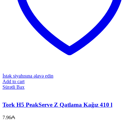
İstək siyahısına əlavə edin
Add to cart
Sürətli Bax
Tork H5 PeakServe Z Qatlama Kağız 410 l
7.96
₼