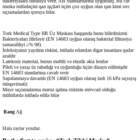
bakteriyalara filtrasiya verir. AB Standartlarına uyğunluq. Bu cür
maska istifadəçini qan işçiləri üçün çox uyğun olan qan kimi sıvı
sıçramalardan qoruya bilər.
Tork Medical Type IIR Üz Maskası haqqında bunu bilirdinizmi
Bakteriyaları filtrləyir (EN 14683 uyğun olaraq bakterial filtrasiya
səmərəliliyi ≥% 98)
İnfeksiyanın yayılma riskini, istifadə edəndən digər insanlara qədər
azaldır
Latekssiz material, burun məftili və elastik əkiz lentlər
Pileli və yaxşı üz rahatlığı və uyğunluğu üçün dizayn edilmişdir
EN 14683 standartına cavab verir
Səpələnməyə davamlı (EN 14683 uyğun olaraq lash 16 kPa sıçrayış
müqaviməti)
Maye sıçramalarına məruz qalma riskinin mövcud olduğu
mühitlərdə istifadə edilə bilər
Rəng
Ağ
Hələ rəylər yoxdur.