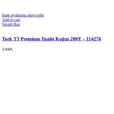
İstək siyahısına əlavə edin
Add to cart
Sürətli Bax
Tork T3 Premium Tualet Kağızı 200Y – 114276
3.94
₼