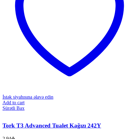
İstək siyahısına əlavə edin
Add to cart
Sürətli Bax
Tork T3 Advanced Tualet Kağızı 242Y
2.94
₼