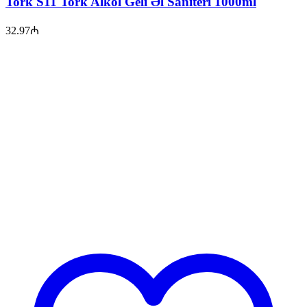
Tork S11 Tork Alkol Geli Əl Saniteri 1000ml
32.97
₼