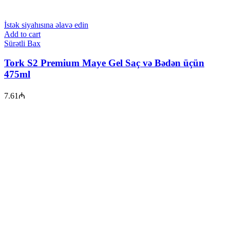
İstək siyahısına əlavə edin
Add to cart
Sürətli Bax
Tork S2 Premium Maye Gel Saç və Bədən üçün
475ml
7.61
₼