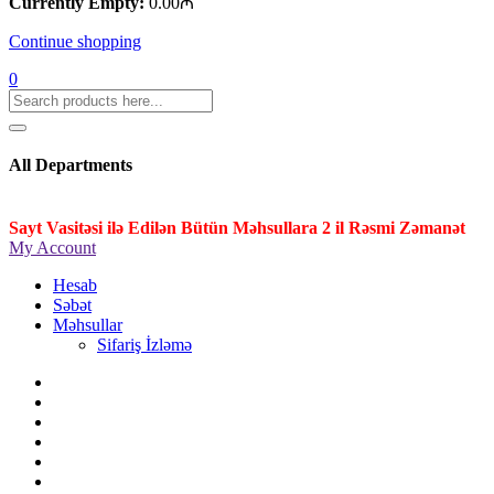
Currently Empty:
0.00
₼
Continue shopping
0
All Departments
Sayt Vasitəsi ilə Edilən Bütün Məhsullara 2 il Rəsmi Zəmanət
My Account
Hesab
Səbət
Məhsullar
Sifariş İzləmə