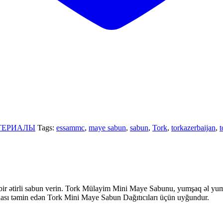
ТЕРИАЛЫ
Tags:
essammc
,
maye sabun
,
sabun
,
Tork
,
torkazerbaijan
,
t
 bir ətirli sabun verin. Tork Mülayim Mini Maye Sabunu, yumşaq əl y
iyenası təmin edən Tork Mini Maye Sabun Dağıtıcıları üçün uyğundur.