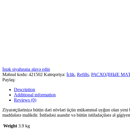
İstək siyahısına əlavə edin
Məhsul kodu:
421502
Kateqoriya:
İçlik
,
Refills
,
РАСХОДНЫЕ МА
Paylaş:
Description
Additional information
Reviews (0)
Ziyarətçilərinizə bütün dəri növləri üçün mükəmməl uyğun olan yeni
maddələrə malikdir. İstifadəsi asandır və bütün istifadəçilərə əl gig
Weight
3.9 kg