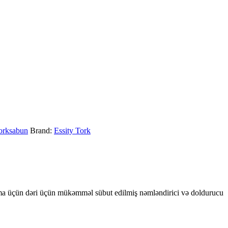
orksabun
Brand:
Essity Tork
uma üçün dəri üçün mükəmməl sübut edilmiş nəmləndirici və doldurucu