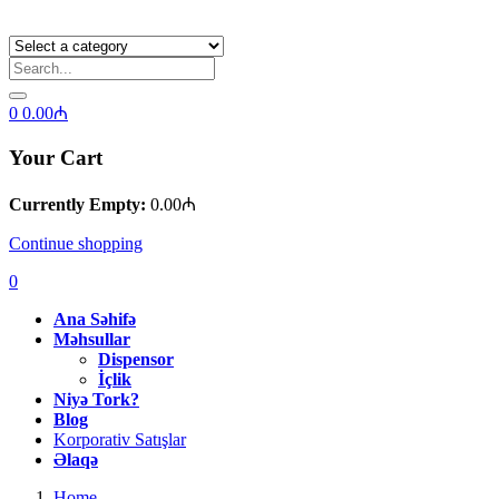
0
0.00
₼
Your Cart
Currently Empty:
0.00
₼
Continue shopping
0
Ana Səhifə
Məhsullar
Dispensor
İçlik
Niyə Tork?
Blog
Korporativ Satışlar
Əlaqə
Home