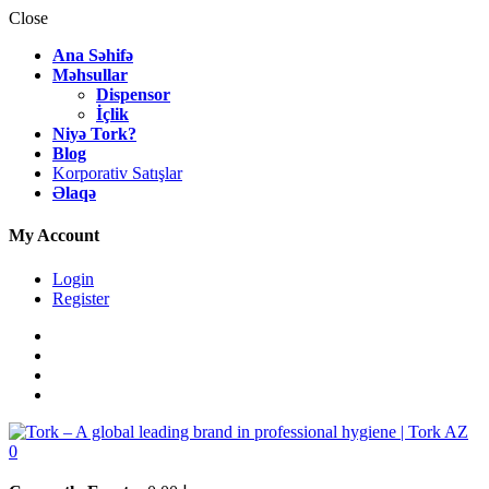
Close
Ana Səhifə
Məhsullar
Dispensor
İçlik
Niyə Tork?
Blog
Korporativ Satışlar
Əlaqə
My Account
Login
Register
0