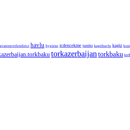
havlu
icdencekme
kagiz
jumbo
avateravetlendirici
hygiene
kagithavlu
kop
torkazerbaijan
torkbaku
kazerbaijan.torkbaku
tor