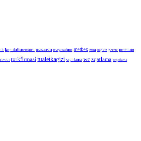
metbex
masaustu
uk
kopukdispensoru
mayesabun
premium
mini
napkin
pecete
tualetkagizi
torkfirmasi
wc
zqatlama
kessa
vqatlama
zzqatlama