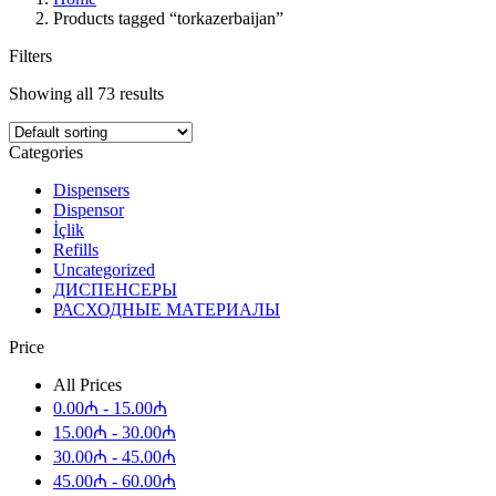
Products tagged “torkazerbaijan”
Filters
Showing all 73 results
Categories
Dispensers
Dispensor
İçlik
Refills
Uncategorized
ДИСПЕНСЕРЫ
РАСХОДНЫЕ МАТЕРИАЛЫ
Price
All Prices
0.00
₼
-
15.00
₼
15.00
₼
-
30.00
₼
30.00
₼
-
45.00
₼
45.00
₼
-
60.00
₼