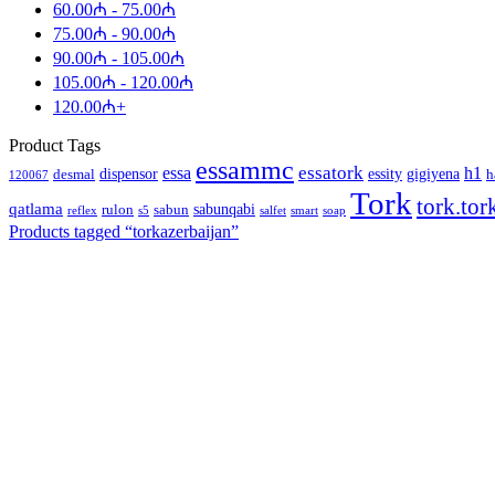
60.00
₼
-
75.00
₼
75.00
₼
-
90.00
₼
90.00
₼
-
105.00
₼
105.00
₼
-
120.00
₼
120.00
₼
+
Product Tags
essammc
essatork
essa
h1
dispensor
essity
gigiyena
desmal
h
120067
Tork
tork.tor
qatlama
sabunqabi
rulon
sabun
reflex
s5
salfet
smart
soap
Products tagged “
torkazerbaijan
”