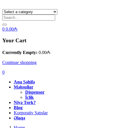
0
0.00
₼
Your Cart
Currently Empty:
0.00
₼
Continue shopping
0
Ana Səhifə
Məhsullar
Dispensor
İçlik
Niyə Tork?
Blog
Korporativ Satışlar
Əlaqə
Home