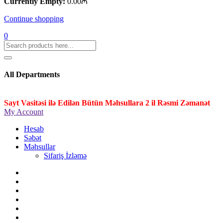
Currently Empty:
0.00
₼
Continue shopping
0
All Departments
Sayt Vasitəsi ilə Edilən Bütün Məhsullara 2 il Rəsmi Zəmanət
My Account
Hesab
Səbət
Məhsullar
Sifariş İzləmə