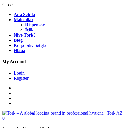
Close
Ana Səhifə
Məhsullar
Dispensor
İçlik
Niyə Tork?
Blog
Korporativ Satışlar
Əlaqə
My Account
Login
Register
0