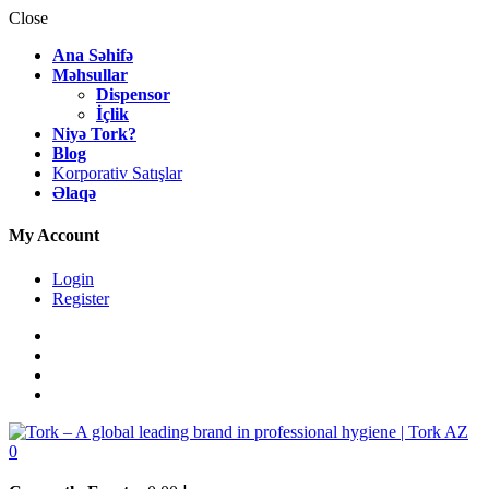
Close
Ana Səhifə
Məhsullar
Dispensor
İçlik
Niyə Tork?
Blog
Korporativ Satışlar
Əlaqə
My Account
Login
Register
0