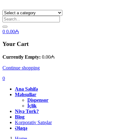
0
0.00
₼
Your Cart
Currently Empty:
0.00
₼
Continue shopping
0
Ana Səhifə
Məhsullar
Dispensor
İçlik
Niyə Tork?
Blog
Korporativ Satışlar
Əlaqə
Home