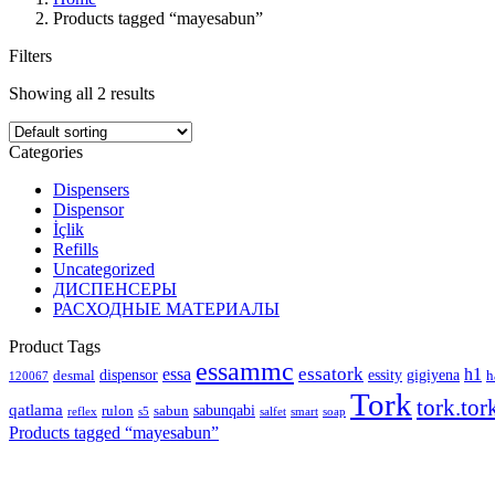
Products tagged “mayesabun”
Filters
Showing all 2 results
Categories
Dispensers
Dispensor
İçlik
Refills
Uncategorized
ДИСПЕНСЕРЫ
РАСХОДНЫЕ МАТЕРИАЛЫ
Product Tags
essammc
essatork
essa
h1
dispensor
essity
gigiyena
desmal
h
120067
Tork
tork.tor
qatlama
sabunqabi
rulon
sabun
reflex
s5
salfet
smart
soap
Products tagged “
mayesabun
”