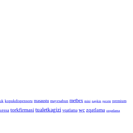
metbex
masaustu
uk
kopukdispensoru
mayesabun
premium
mini
napkin
pecete
tualetkagizi
torkfirmasi
wc
zqatlama
kessa
vqatlama
zzqatlama