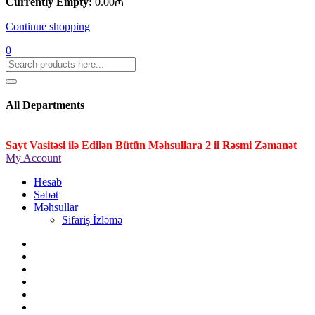
Currently Empty:
0.00
₼
Continue shopping
0
All Departments
Sayt Vasitəsi ilə Edilən Bütün Məhsullara 2 il Rəsmi Zəmanət
My Account
Hesab
Səbət
Məhsullar
Sifariş İzləmə