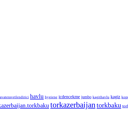
havlu
icdencekme
kagiz
jumbo
avateravetlendirici
hygiene
kagithavlu
kop
torkazerbaijan
torkbaku
kazerbaijan.torkbaku
tor