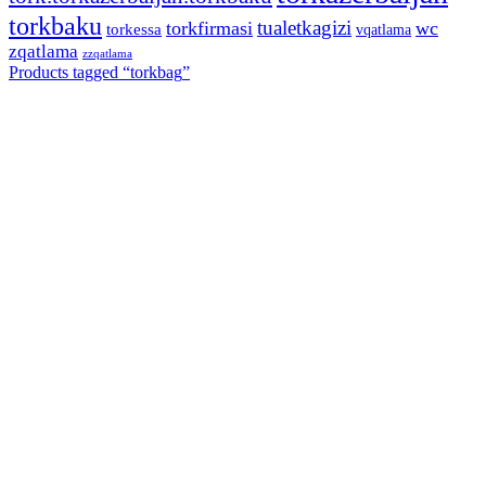
torkbaku
tualetkagizi
torkfirmasi
wc
torkessa
vqatlama
zqatlama
zzqatlama
Products tagged “
torkbag
”