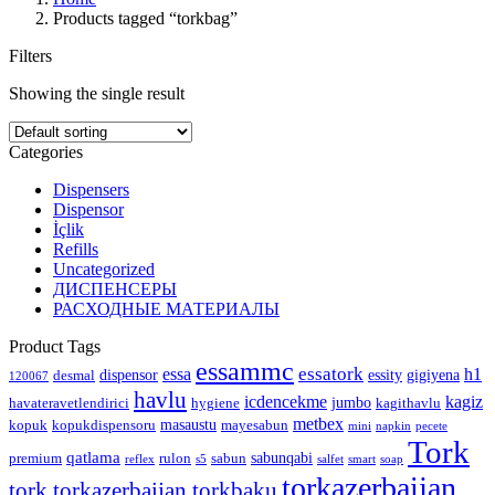
Products tagged “torkbag”
Filters
Showing the single result
Categories
Dispensers
Dispensor
İçlik
Refills
Uncategorized
ДИСПЕНСЕРЫ
РАСХОДНЫЕ МАТЕРИАЛЫ
Product Tags
essammc
essatork
essa
h1
dispensor
essity
gigiyena
desmal
120067
havlu
icdencekme
kagiz
jumbo
havateravetlendirici
hygiene
kagithavlu
metbex
masaustu
kopuk
kopukdispensoru
mayesabun
mini
napkin
pecete
Tork
qatlama
sabunqabi
premium
rulon
sabun
reflex
s5
salfet
smart
soap
torkazerbaijan
tork.torkazerbaijan.torkbaku