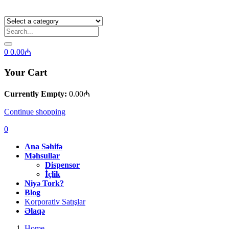
0
0.00
₼
Your Cart
Currently Empty:
0.00
₼
Continue shopping
0
Ana Səhifə
Məhsullar
Dispensor
İçlik
Niyə Tork?
Blog
Korporativ Satışlar
Əlaqə
Home