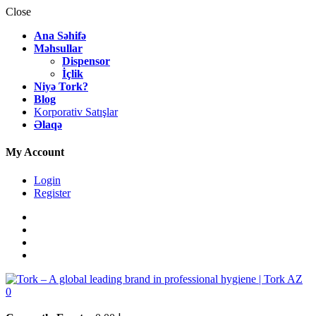
Close
Ana Səhifə
Məhsullar
Dispensor
İçlik
Niyə Tork?
Blog
Korporativ Satışlar
Əlaqə
My Account
Login
Register
0