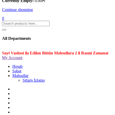
Currently Empty:
0.00
₼
Continue shopping
0
All Departments
Sayt Vasitəsi ilə Edilən Bütün Məhsullara 2 il Rəsmi Zəmanət
My Account
Hesab
Səbət
Məhsullar
Sifariş İzləmə