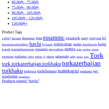
60.00
₼
-
75.00
₼
75.00
₼
-
90.00
₼
90.00
₼
-
105.00
₼
105.00
₼
-
120.00
₼
120.00
₼
+
Product Tags
essammc
essatork
essa
h1
dispensor
essity
gigiyena
desmal
120067
havlu
icdencekme
kagiz
jumbo
havateravetlendirici
hygiene
kagithavlu
metbex
masaustu
kopuk
kopukdispensoru
mayesabun
mini
napkin
pecete
Tork
qatlama
sabunqabi
premium
rulon
sabun
reflex
s5
salfet
smart
soap
torkazerbaijan
tork.torkazerbaijan.torkbaku
torkbaku
tualetkagizi
torkfirmasi
wc
torkessa
vqatlama
zqatlama
zzqatlama
Products tagged “
havlu
”