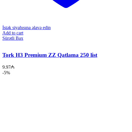
İstək siyahısına əlavə edin
Add to cart
Sürətli Bax
Tork H3 Premium ZZ Qatlama 250 list
9.97
₼
-5%