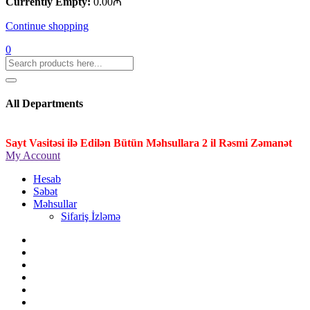
Currently Empty:
0.00
₼
Continue shopping
0
All Departments
Sayt Vasitəsi ilə Edilən Bütün Məhsullara 2 il Rəsmi Zəmanət
My Account
Hesab
Səbət
Məhsullar
Sifariş İzləmə