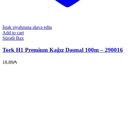
İstək siyahısına əlavə edin
Add to cart
Sürətli Bax
Tork H1 Premium Kağız Dəsmal 100m – 290016
18.89
₼