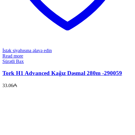
İstək siyahısına əlavə edin
Read more
Sürətli Bax
Tork H1 Advanced Kağız Dəsmal 280m -290059
33.06
₼