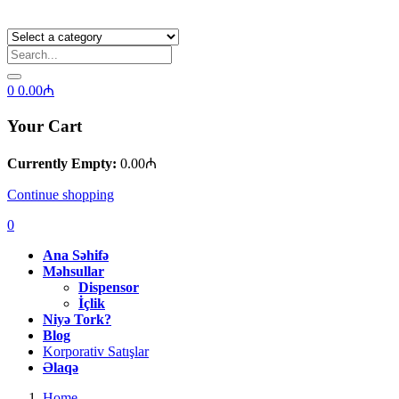
0
0.00
₼
Your Cart
Currently Empty:
0.00
₼
Continue shopping
0
Ana Səhifə
Məhsullar
Dispensor
İçlik
Niyə Tork?
Blog
Korporativ Satışlar
Əlaqə
Home