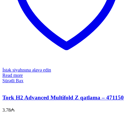
İstək siyahısına əlavə edin
Read more
Sürətli Bax
Tork H2 Advanced Multifold Z qatlama – 471150
3.78
₼