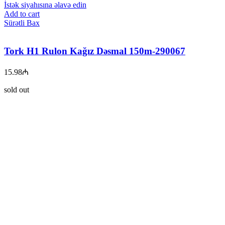
İstək siyahısına əlavə edin
Add to cart
Sürətli Bax
Tork H1 Rulon Kağız Dəsmal 150m-290067
15.98
₼
sold out