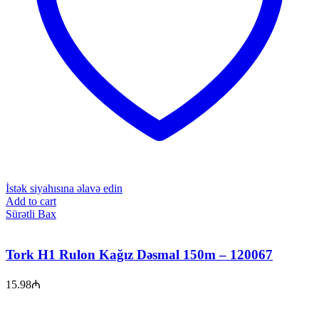
İstək siyahısına əlavə edin
Add to cart
Sürətli Bax
Tork H1 Rulon Kağız Dəsmal 150m – 120067
15.98
₼