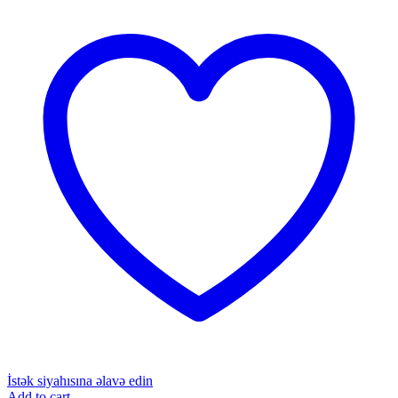
İstək siyahısına əlavə edin
Add to cart