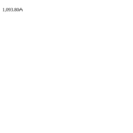
1,093.80
₼