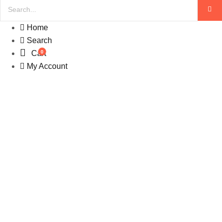
Home
Search
0
Cart
My Account