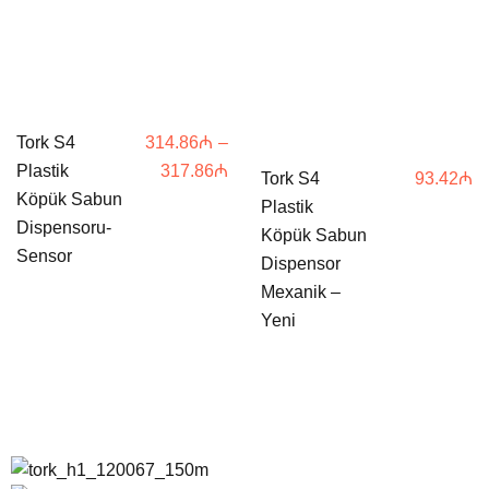
Tork S4
314.86
₼
–
Price
Plastik
317.86
₼
Tork S4
93.42
₼
range:
Köpük Sabun
Plastik
314.86₼
Dispensoru-
Köpük Sabun
through
Sensor
Dispensor
317.86₼
Mexanik –
Yeni