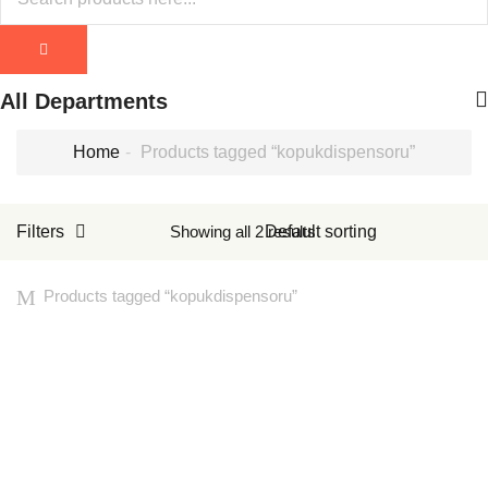
All Departments
Home
Products tagged “kopukdispensoru”
Filters
Showing all 2 results
Products tagged “
kopukdispensoru
”