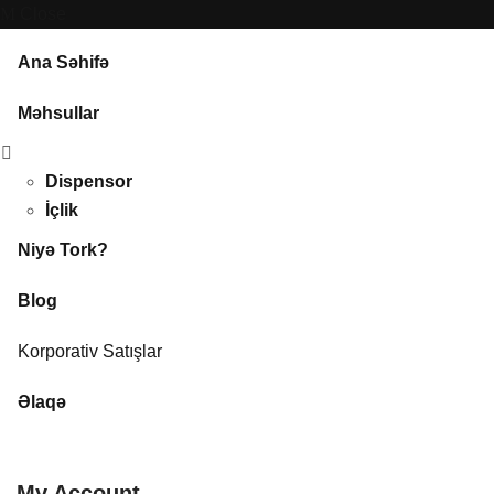
Close
Ana Səhifə
Məhsullar
Dispensor
İçlik
Niyə Tork?
Blog
Korporativ Satışlar
Əlaqə
My Account