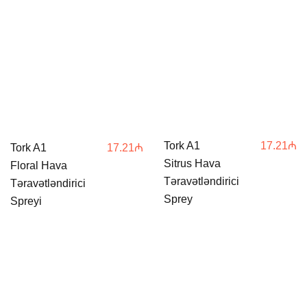
Tork A1
17.21
₼
Tork A1
17.21
₼
Sitrus Hava
Floral Hava
Təravətləndirici
Təravətləndirici
Sprey
Spreyi