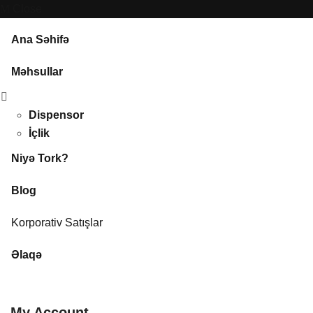
Close
Ana Səhifə
Məhsullar
Dispensor
İçlik
Niyə Tork?
Blog
Korporativ Satışlar
Əlaqə
My Account