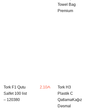
Towel Bag
Premium
Tork F1 Qutu
2.10
₼
Tork H3
Salfet 100 list
Plastik C
– 120380
QatlamaKağız
Dəsmal