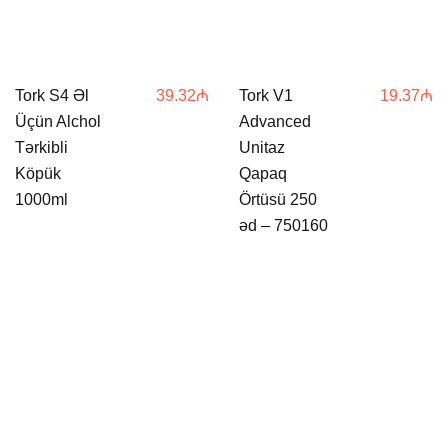
Tork S4 Əl
39.32
₼
Tork V1
19.37
₼
Üçün Alchol
Advanced
Tərkibli
Unitaz
Köpük
Qapaq
1000ml
Örtüsü 250
əd – 750160