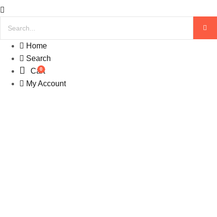
Home
Search
0
Cart
My Account