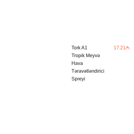
Tork A1
17.21
₼
Tropik Meyvə
Hava
Təravətləndirici
Spreyi