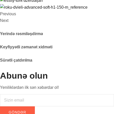
Previous
Next
Yerində rəsmiləşdirmə
Keyfiyyətli zəmanət xidməti
Sürətli çatdırılma
Abunə olun
Yeniliklərdən ilk sən xəbərdar ol!