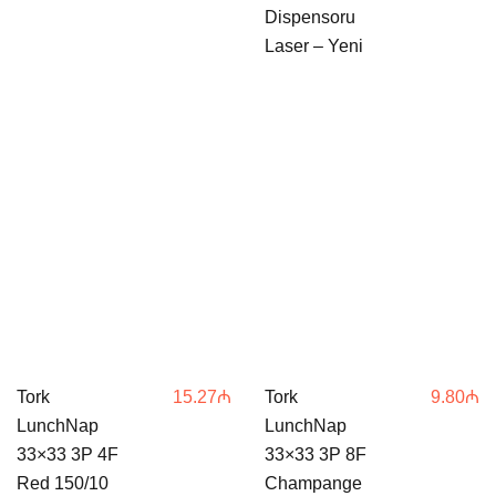
492.62₼.
4
Dispensoru
Laser – Yeni
Tork
15.27
₼
Tork
9.80
₼
LunchNap
LunchNap
33×33 3P 4F
33×33 3P 8F
Red 150/10
Champange