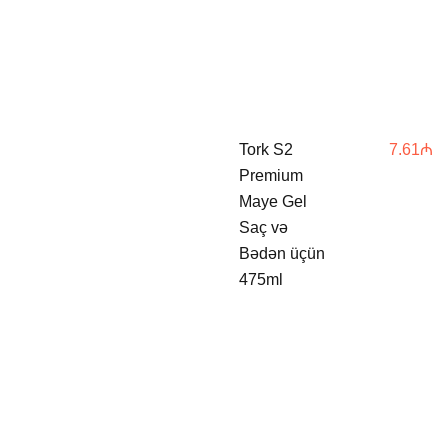
Tork S2
7.61
₼
Premium
Maye Gel
Saç və
Bədən üçün
475ml