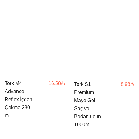
Tork M4
16.58
₼
Tork S1
8.93
₼
Advance
Premium
Reflex İçdən
Maye Gel
Çəkmə 280
Saç və
m
Bədən üçün
1000ml