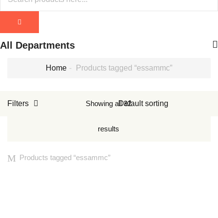
All Departments
Home
Products tagged “essammc”
Filters
Showing all 32
results
Products tagged “
essammc
”