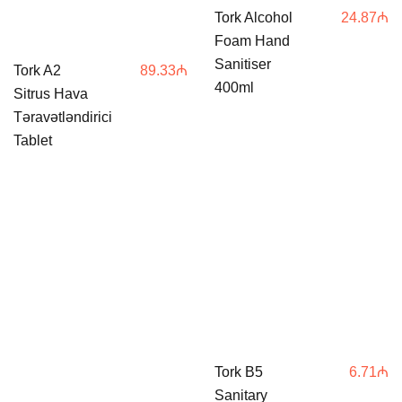
Tork Alcohol
24.87
₼
Foam Hand
Sanitiser
Tork A2
89.33
₼
400ml
Sitrus Hava
Təravətləndirici
Tablet
Tork B5
6.71
₼
Sanitary