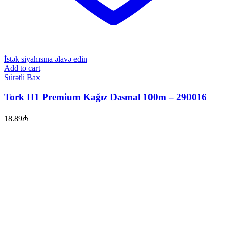
İstək siyahısına əlavə edin
Add to cart
Sürətli Bax
Tork H1 Premium Kağız Dəsmal 100m – 290016
18.89
₼