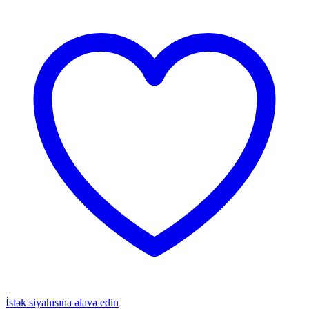
İstək siyahısına əlavə edin