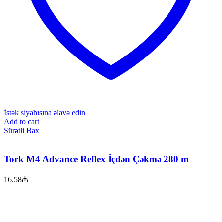
İstək siyahısına əlavə edin
Add to cart
Sürətli Bax
Tork M4 Advance Reflex İçdən Çəkmə 280 m
16.58
₼