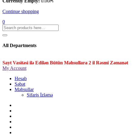
Currently Empty:
0.00
₼
Continue shopping
0
All Departments
Sayt Vasitəsi ilə Edilən Bütün Məhsullara 2 il Rəsmi Zəmanət
My Account
Hesab
Səbət
Məhsullar
Sifariş İzləmə