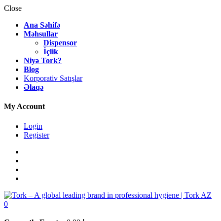
Close
Ana Səhifə
Məhsullar
Dispensor
İçlik
Niyə Tork?
Blog
Korporativ Satışlar
Əlaqə
My Account
Login
Register
0