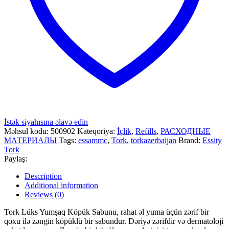
İstək siyahısına əlavə edin
Məhsul kodu:
500902
Kateqoriya:
İçlik
,
Refills
,
РАСХОДНЫЕ
МАТЕРИАЛЫ
Tags:
essammc
,
Tork
,
torkazerbaijan
Brand:
Essity
Tork
Paylaş:
Description
Additional information
Reviews (0)
Tork Lüks Yumşaq Köpük Sabunu, rahat əl yuma üçün zərif bir
qoxu ilə zəngin köpüklü bir sabundur. Dəriyə zərifdir və dermatoloji