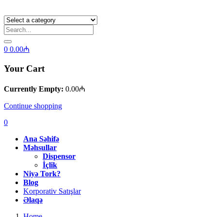
0
0.00
₼
Your Cart
Currently Empty:
0.00
₼
Continue shopping
0
Ana Səhifə
Məhsullar
Dispensor
İçlik
Niyə Tork?
Blog
Korporativ Satışlar
Əlaqə
Home