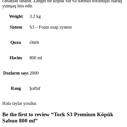
cəhətdən sınanır. Zəngin bir köpük var və dərinizi toxunuşlu olaraq
yumşaq hiss edir.
Weight
3.2 kg
Sistem
S3 – Foam soap system
Qoxu
Ətirli
Həcim
800 ml
Dozların sayı
2000
Rəng
Şəffaf
Hələ rəylər yoxdur.
Be the first to review “Tork S3 Premium Köpük
Sabun 800 ml”