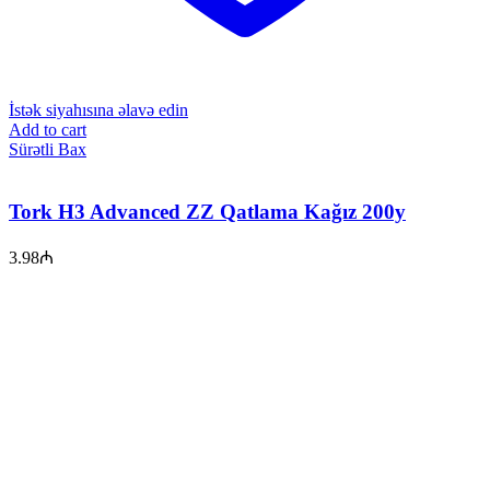
İstək siyahısına əlavə edin
Add to cart
Sürətli Bax
Tork H3 Advanced ZZ Qatlama Kağız 200y
3.98
₼