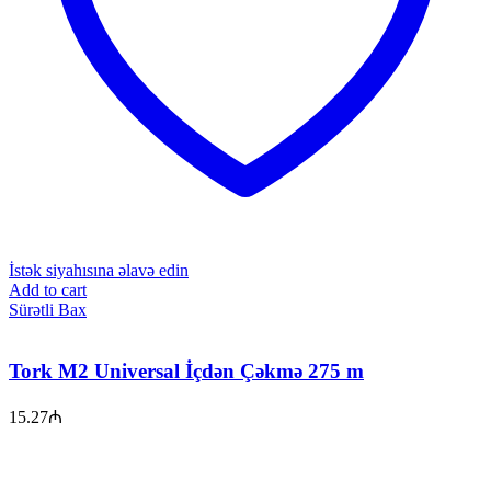
İstək siyahısına əlavə edin
Add to cart
Sürətli Bax
Tork M2 Universal İçdən Çəkmə 275 m
15.27
₼