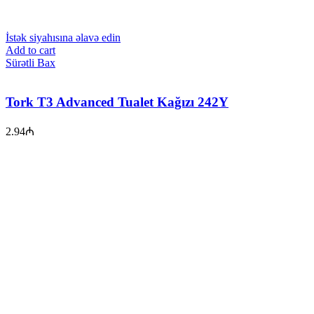
İstək siyahısına əlavə edin
Add to cart
Sürətli Bax
Tork T3 Advanced Tualet Kağızı 242Y
2.94
₼