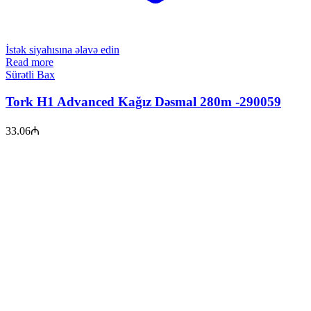
İstək siyahısına əlavə edin
Read more
Sürətli Bax
Tork H1 Advanced Kağız Dəsmal 280m -290059
33.06
₼