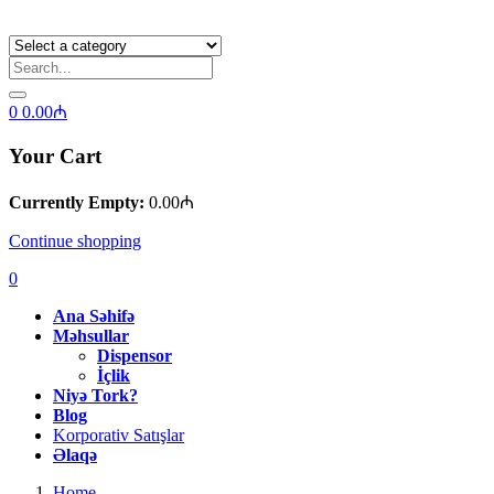
0
0.00
₼
Your Cart
Currently Empty:
0.00
₼
Continue shopping
0
Ana Səhifə
Məhsullar
Dispensor
İçlik
Niyə Tork?
Blog
Korporativ Satışlar
Əlaqə
Home