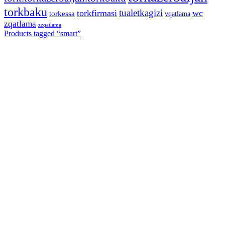
torkbaku
tualetkagizi
torkfirmasi
wc
torkessa
vqatlama
zqatlama
zzqatlama
Products tagged “
smart
”