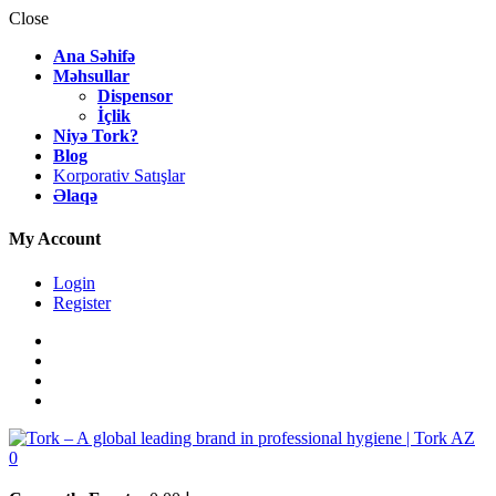
Close
Ana Səhifə
Məhsullar
Dispensor
İçlik
Niyə Tork?
Blog
Korporativ Satışlar
Əlaqə
My Account
Login
Register
0