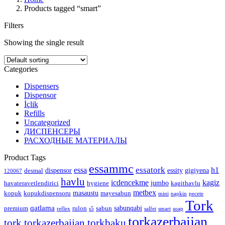
Products tagged “smart”
Filters
Showing the single result
Categories
Dispensers
Dispensor
İçlik
Refills
Uncategorized
ДИСПЕНСЕРЫ
РАСХОДНЫЕ МАТЕРИАЛЫ
Product Tags
essammc
essatork
essa
h1
dispensor
essity
gigiyena
desmal
120067
havlu
icdencekme
kagiz
jumbo
havateravetlendirici
hygiene
kagithavlu
metbex
masaustu
kopuk
kopukdispensoru
mayesabun
mini
napkin
pecete
Tork
qatlama
sabunqabi
premium
rulon
sabun
reflex
s5
salfet
smart
soap
torkazerbaijan
tork.torkazerbaijan.torkbaku