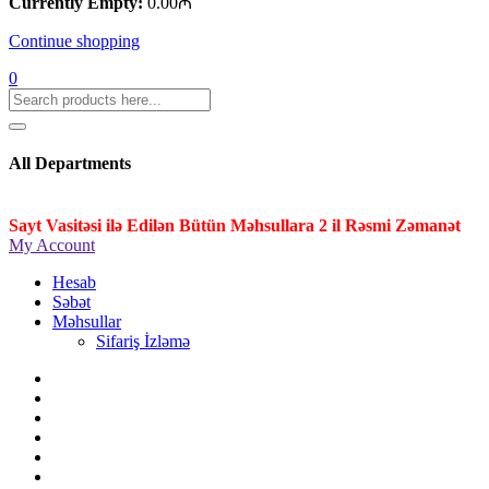
Currently Empty:
0.00
₼
Continue shopping
0
All Departments
Sayt Vasitəsi ilə Edilən Bütün Məhsullara 2 il Rəsmi Zəmanət
My Account
Hesab
Səbət
Məhsullar
Sifariş İzləmə