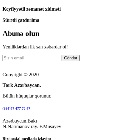
Keyfiyyətli zəmanət xidməti
Sürətli çatdırılma
Abunə olun
Yeniliklərdən ilk sən xəbərdar ol!
Copyright © 2020
Tork Azərbaycan.
Bütün hüquqlar qorunur.
(994)77 477 70 47
Azərbaycan,Bakı
N.Nərimanov ray. F.Musayev
Bizi sosial mediada izləyin: