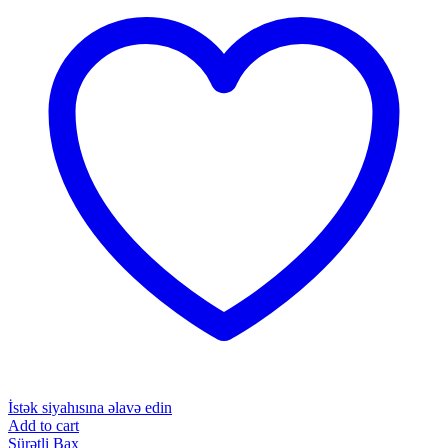
İstək siyahısına əlavə edin
Add to cart
Sürətli Bax