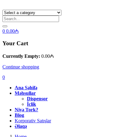
0
0.00
₼
Your Cart
Currently Empty:
0.00
₼
Continue shopping
0
Ana Səhifə
Məhsullar
Dispensor
İçlik
Niyə Tork?
Blog
Korporativ Satışlar
Əlaqə
Home