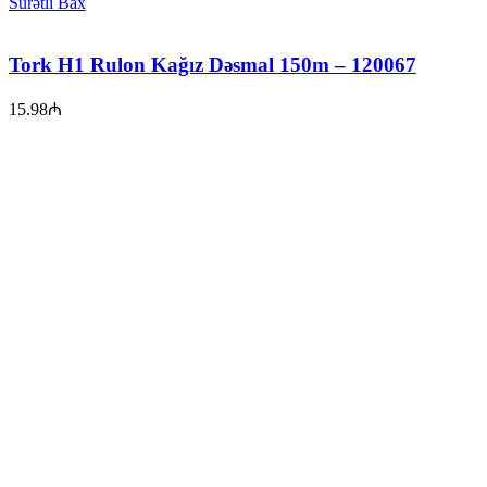
Sürətli Bax
Tork H1 Rulon Kağız Dəsmal 150m – 120067
15.98
₼