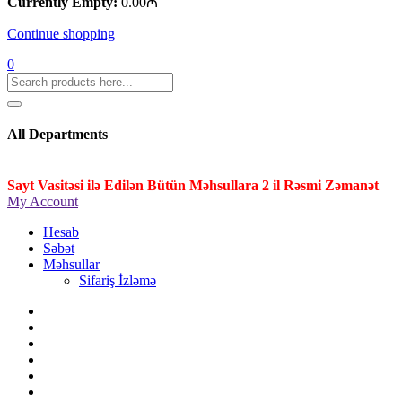
Currently Empty:
0.00
₼
Continue shopping
0
All Departments
Sayt Vasitəsi ilə Edilən Bütün Məhsullara 2 il Rəsmi Zəmanət
My Account
Hesab
Səbət
Məhsullar
Sifariş İzləmə