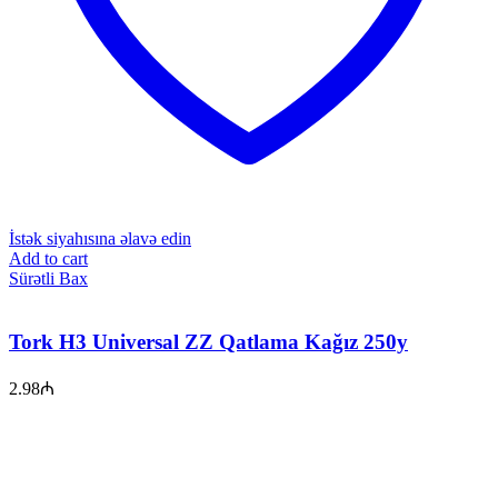
İstək siyahısına əlavə edin
Add to cart
Sürətli Bax
Tork H3 Universal ZZ Qatlama Kağız 250y
2.98
₼