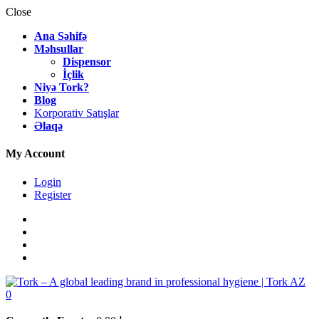
Close
Ana Səhifə
Məhsullar
Dispensor
İçlik
Niyə Tork?
Blog
Korporativ Satışlar
Əlaqə
My Account
Login
Register
0