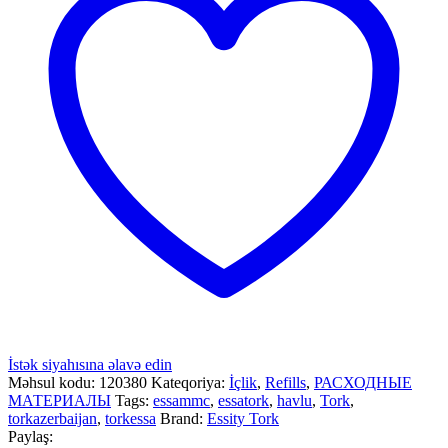
İstək siyahısına əlavə edin
Məhsul kodu:
120380
Kateqoriya:
İçlik
,
Refills
,
РАСХОДНЫЕ
МАТЕРИАЛЫ
Tags:
essammc
,
essatork
,
havlu
,
Tork
,
torkazerbaijan
,
torkessa
Brand:
Essity Tork
Paylaş: