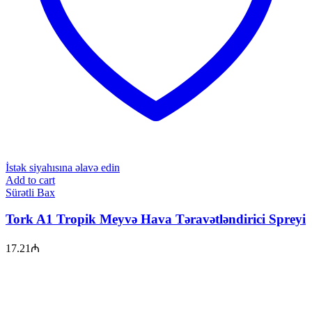
İstək siyahısına əlavə edin
Add to cart
Sürətli Bax
Tork A1 Tropik Meyvə Hava Təravətləndirici Spreyi
17.21
₼