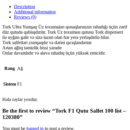
Description
Additional information
Reviews (0)
Tork Ultra Yumşaq Üz toxumaları qonaqlarınızın rahatlığı üçün zərif
düz qutuda qablaşdırılır. Tork Üz toxuması qutusu Tork dispenseri
ilə uyğun gəlir və sizə lazım olan hər yerə yerləşdirilə bilər.
Tork salfetləri yumşaqdır və dərini qıcıqlandırmır
Artan ağlıq təmizlik hissi yaradır
Onlar davamlıdır və əlavə rahatlıq üçün yüksək emicidir.
Rəng
Ağ
Sistem
F1
Hələ rəylər yoxdur.
Be the first to review “Tork F1 Qutu Salfet 100 list –
120380”
You must be
logged in
to post a review.