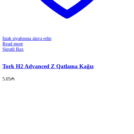
İstək siyahısına əlavə edin
Read more
Sürətli Bax
Tork H2 Advanced Z Qatlama Kağız
5.05
₼