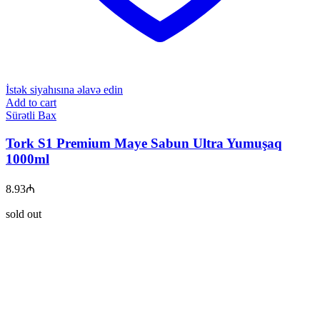
İstək siyahısına əlavə edin
Add to cart
Sürətli Bax
Tork S1 Premium Maye Sabun Ultra Yumuşaq
1000ml
8.93
₼
sold out