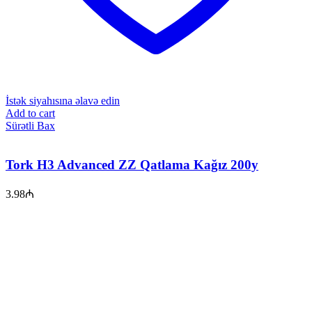
İstək siyahısına əlavə edin
Add to cart
Sürətli Bax
Tork H3 Advanced ZZ Qatlama Kağız 200y
3.98
₼