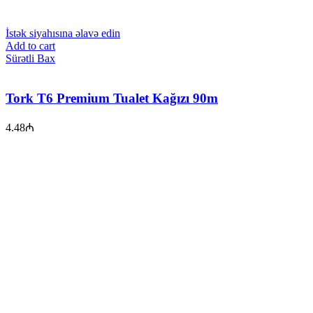
İstək siyahısına əlavə edin
Add to cart
Sürətli Bax
Tork T6 Premium Tualet Kağızı 90m
4.48
₼