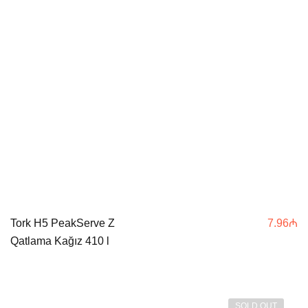
Tork H5 PeakServe Z
7.96
₼
Qatlama Kağız 410 l
SOLD OUT