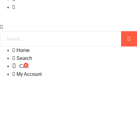
Home
Search
0
Cart
My Account