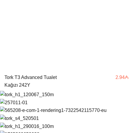
Tork T3 Advanced Tualet
2.94
₼
Kağızı 242Y