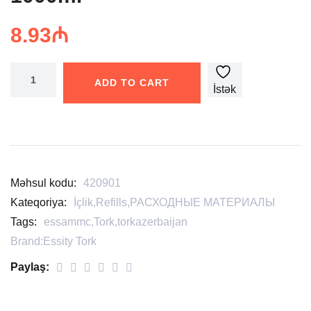
8.93
₼
ADD TO CART
İstək
siyahısına
əlavə
edin
Məhsul kodu:
420901
Kateqoriya:
İçlik
,
Refills
,
РАСХОДНЫЕ МАТЕРИАЛЫ
Tags:
essammc
,
Tork
,
torkazerbaijan
Brand:
Essity Tork
Paylaş: