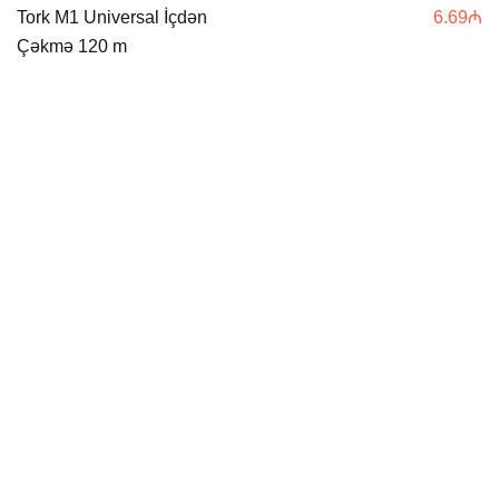
Tork M1 Universal İçdən
6.69
₼
Çəkmə 120 m