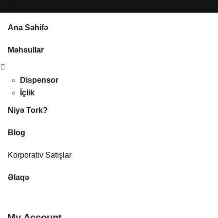
Close
Ana Səhifə
Məhsullar
Dispensor
İçlik
Niyə Tork?
Blog
Korporativ Satışlar
Əlaqə
My Account