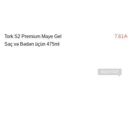
Tork S2 Premium Maye Gel
7.61
₼
Saç və Bədən üçün 475ml
SOLD OUT