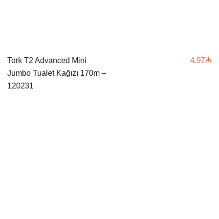
Tork T2 Advanced Mini
4.97
₼
Jumbo Tualet Kağızı 170m –
120231