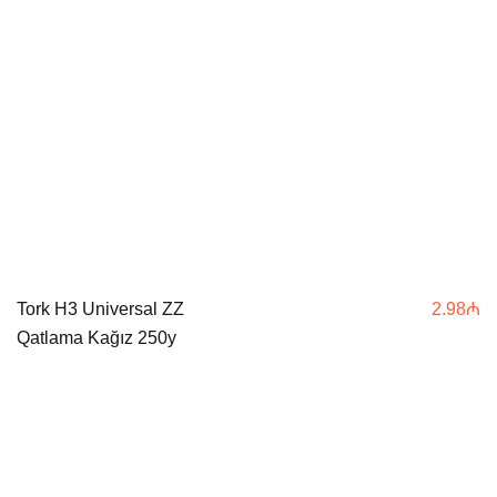
Tork H3 Universal ZZ
2.98
₼
Qatlama Kağız 250y