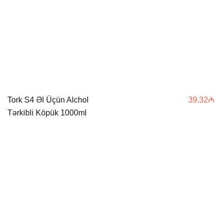
Tork S4 Əl Üçün Alchol
39.32
₼
Tərkibli Köpük 1000ml