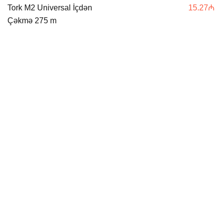
Tork M2 Universal İçdən
15.27
₼
Çəkmə 275 m