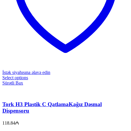
İstək siyahısına əlavə edin
Select options
Sürətli Bax
Tork H3 Plastik C QatlamaKağız Dəsmal
Dispensoru
118.84
₼