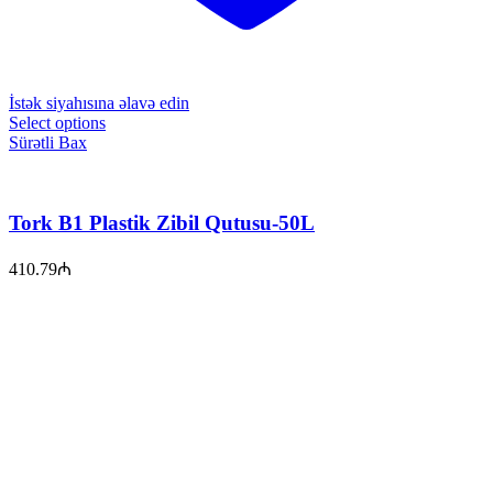
İstək siyahısına əlavə edin
Select options
Sürətli Bax
Tork B1 Plastik Zibil Qutusu-50L
410.79
₼