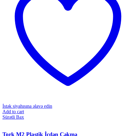
İstək siyahısına əlavə edin
Add to cart
Sürətli Bax
Tork M2 Plastik İçdən Çəkmə