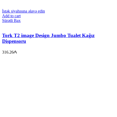
İstək siyahısına əlavə edin
Add to cart
Sürətli Bax
Tork T2 image Design Jumbo Tualet Kağız
Dispensoru
316.26
₼