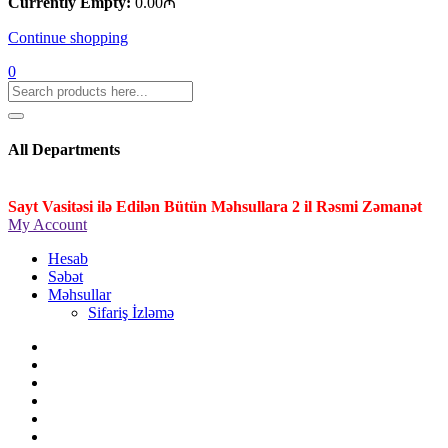
Currently Empty:
0.00
₼
Continue shopping
0
All Departments
Sayt Vasitəsi ilə Edilən Bütün Məhsullara 2 il Rəsmi Zəmanət
My Account
Hesab
Səbət
Məhsullar
Sifariş İzləmə