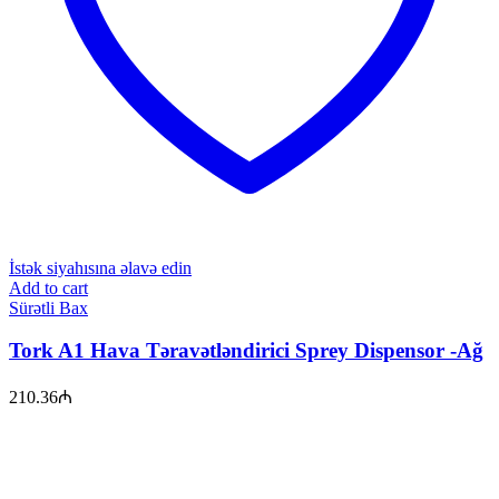
İstək siyahısına əlavə edin
Add to cart
Sürətli Bax
Tork A1 Hava Təravətləndirici Sprey Dispensor -Ağ
210.36
₼