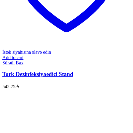
İstək siyahısına əlavə edin
Add to cart
Sürətli Bax
Tork Dezinfeksiyaedici Stand
542.75
₼