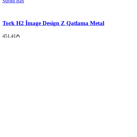
Sürətli Bax
Tork H2 İmage Design Z Qatlama Metal
451.41
₼