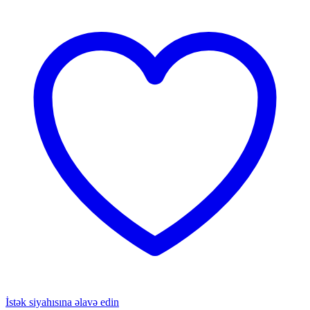
İstək siyahısına əlavə edin