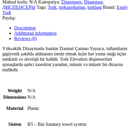
Məhsul kodu:
N/A
Kateqoriya:
Dispensers
,
Dispensor
,
ДИСПЕНСЕРЫ
Tags:
Tork
,
torkazerbaijan
,
torkbag
Brand:
Essity
Tork
Paylaş:
Description
Additional information
Reviews (0)
Yüksəklik Dizaynında Sanitar Dəsmal Çantası Yuyucu, tullantıların
gigiyenik şəkildə atılmasını təmin etmək üçün hər yuma otağı üçün
təmkinli və əlverişli bir həlldir. Tork Elevation dispenserləri
qonaqlarda qalıcı təəssürat yaradan, müasir və müasir bir dizayna
malikdir.
Weight
N/A
Dimensions
N/A
Material
Plastic
Sistem
B5 – Bin Sanitary towel system