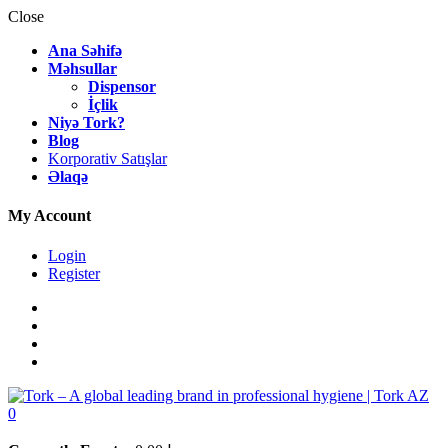
Close
Ana Səhifə
Məhsullar
Dispensor
İçlik
Niyə Tork?
Blog
Korporativ Satışlar
Əlaqə
My Account
Login
Register
0