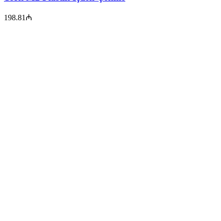
198.81
₼