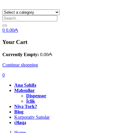
0
0.00
₼
Your Cart
Currently Empty:
0.00
₼
Continue shopping
0
Ana Səhifə
Məhsullar
Dispensor
İçlik
Niyə Tork?
Blog
Korporativ Satışlar
Əlaqə
Home