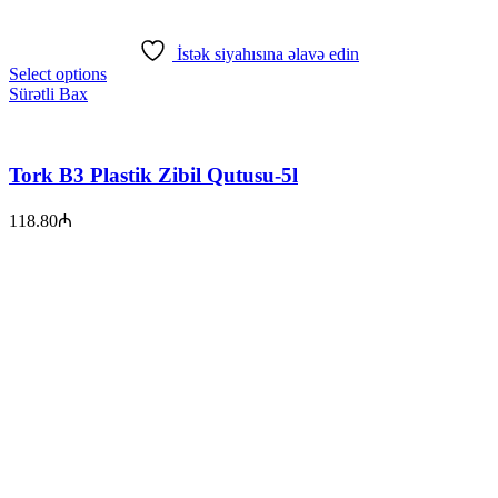
İstək siyahısına əlavə edin
Select options
Sürətli Bax
Tork B3 Plastik Zibil Qutusu-5l
118.80
₼