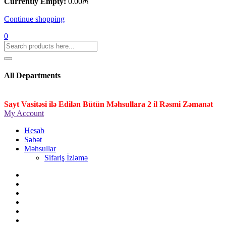
Currently Empty:
0.00
₼
Continue shopping
0
All Departments
Sayt Vasitəsi ilə Edilən Bütün Məhsullara 2 il Rəsmi Zəmanət
My Account
Hesab
Səbət
Məhsullar
Sifariş İzləmə