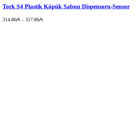
Tork S4 Plastik Köpük Sabun Dispensoru-Sensor
Price
314.86
₼
–
317.86
₼
range:
314.86₼
through
317.86₼