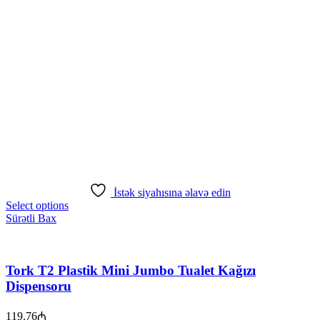
İstək siyahısına əlavə edin
Select options
Sürətli Bax
Tork T2 Plastik Mini Jumbo Tualet Kağızı
Dispensoru
119.76
₼