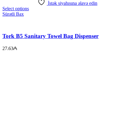
İstək siyahısına əlavə edin
Select options
Sürətli Bax
Tork B5 Sanitary Towel Bag Dispenser
27.63
₼