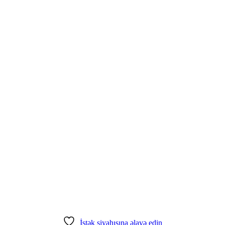
İstək siyahısına əlavə edin