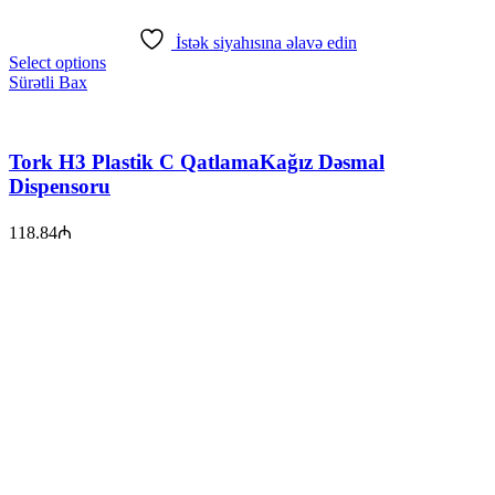
İstək siyahısına əlavə edin
Select options
Sürətli Bax
Tork H3 Plastik C QatlamaKağız Dəsmal
Dispensoru
118.84
₼