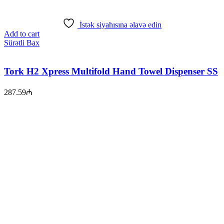
İstək siyahısına əlavə edin
Add to cart
Sürətli Bax
Tork H2 Xpress Multifold Hand Towel Dispenser SS
287.59
₼