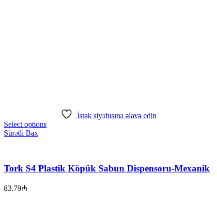
İstək siyahısına əlavə edin
Select options
Sürətli Bax
Tork S4 Plastik Köpük Sabun Dispensoru-Mexanik
83.79
₼