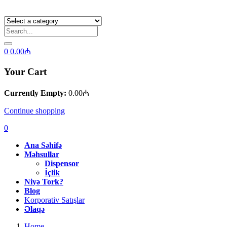
0
0.00
₼
Your Cart
Currently Empty:
0.00
₼
Continue shopping
0
Ana Səhifə
Məhsullar
Dispensor
İçlik
Niyə Tork?
Blog
Korporativ Satışlar
Əlaqə
Home