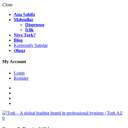
Close
Ana Səhifə
Məhsullar
Dispensor
İçlik
Niyə Tork?
Blog
Korporativ Satışlar
Əlaqə
My Account
Login
Register
0