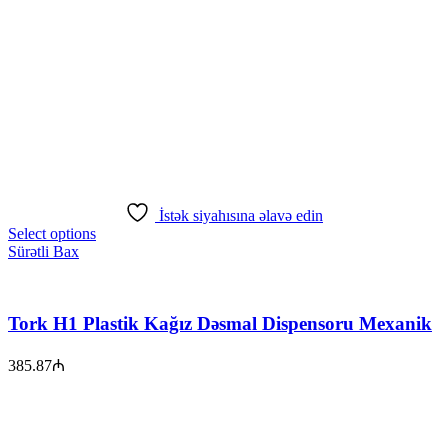
İstək siyahısına əlavə edin
Select options
Sürətli Bax
Tork H1 Plastik Kağız Dəsmal Dispensoru Mexanik
385.87
₼