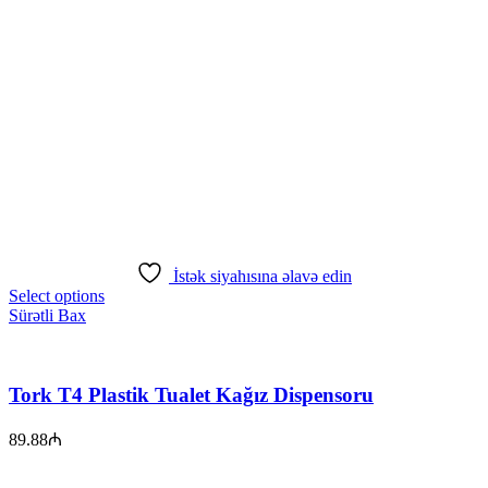
İstək siyahısına əlavə edin
Select options
Sürətli Bax
Tork T4 Plastik Tualet Kağız Dispensoru
89.88
₼