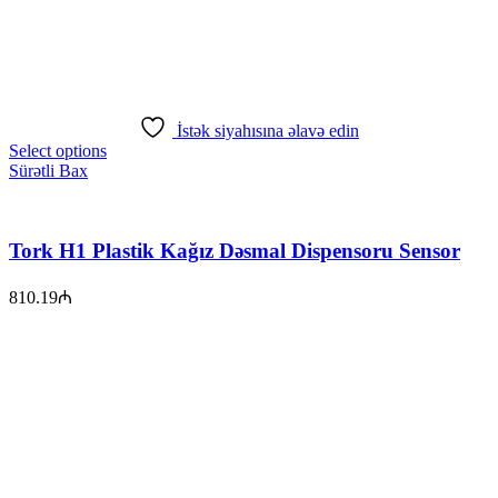
İstək siyahısına əlavə edin
Select options
Sürətli Bax
Tork H1 Plastik Kağız Dəsmal Dispensoru Sensor
810.19
₼