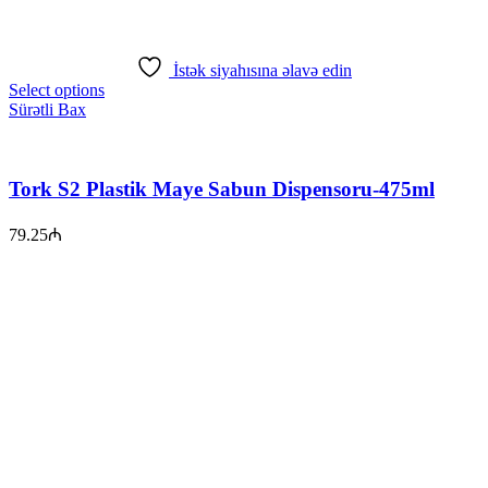
İstək siyahısına əlavə edin
Select options
Sürətli Bax
Tork S2 Plastik Maye Sabun Dispensoru-475ml
79.25
₼