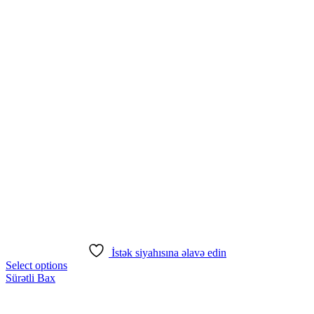
İstək siyahısına əlavə edin
Select options
Sürətli Bax