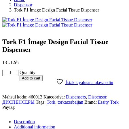
Dispensor
Tork F1 İmage Design Facial Tissue Dispenser
Tork F1 İmage Design Facial Tissue
Dispenser
131.12
₼
Quantity
Add to cart
İstək siyahısına əlavə edin
Məhsul kodu:
460013
Kateqoriya:
Dispensers
,
Dispensor
,
ДИСПЕНСЕРЫ
Tags:
Tork
,
torkazerbaijan
Brand:
Essity Tork
Paylaş:
Description
Additional information