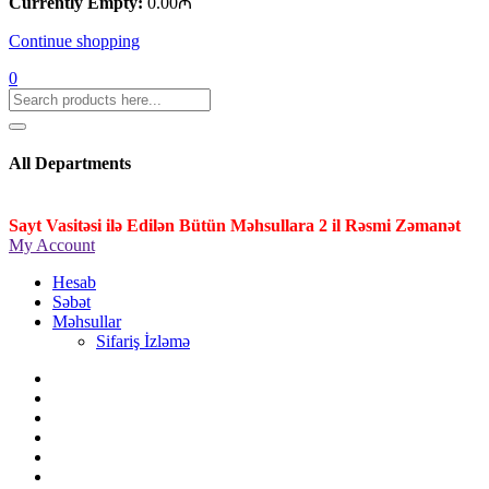
Currently Empty:
0.00
₼
Continue shopping
0
All Departments
Sayt Vasitəsi ilə Edilən Bütün Məhsullara 2 il Rəsmi Zəmanət
My Account
Hesab
Səbət
Məhsullar
Sifariş İzləmə