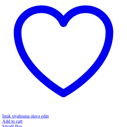
İstək siyahısına əlavə edin
Add to cart
Sürətli Bax