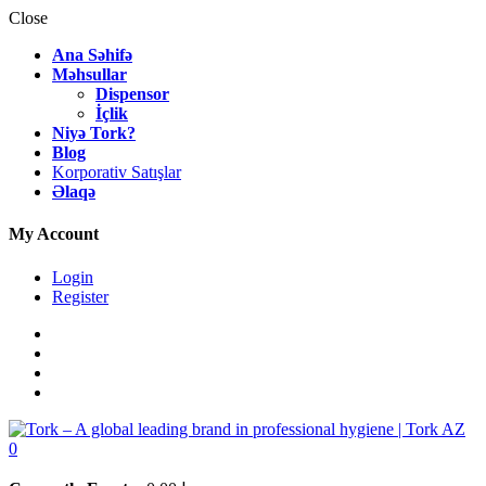
Close
Ana Səhifə
Məhsullar
Dispensor
İçlik
Niyə Tork?
Blog
Korporativ Satışlar
Əlaqə
My Account
Login
Register
0