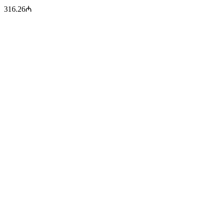
316.26
₼