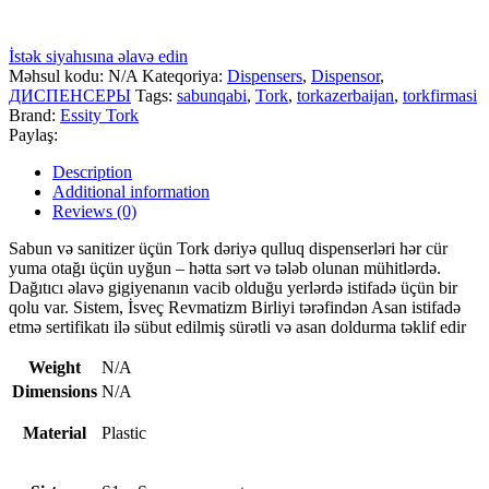
İstək siyahısına əlavə edin
Məhsul kodu:
N/A
Kateqoriya:
Dispensers
,
Dispensor
,
ДИСПЕНСЕРЫ
Tags:
sabunqabi
,
Tork
,
torkazerbaijan
,
torkfirmasi
Brand:
Essity Tork
Paylaş:
Description
Additional information
Reviews (0)
Sabun və sanitizer üçün Tork dəriyə qulluq dispenserləri hər cür
yuma otağı üçün uyğun – hətta sərt və tələb olunan mühitlərdə.
Dağıtıcı əlavə gigiyenanın vacib olduğu yerlərdə istifadə üçün bir
qolu var. Sistem, İsveç Revmatizm Birliyi tərəfindən Asan istifadə
etmə sertifikatı ilə sübut edilmiş sürətli və asan doldurma təklif edir
Weight
N/A
Dimensions
N/A
Material
Plastic