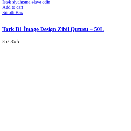
İstək siyahısına əlavə edin
Add to cart
Sürətli Bax
Tork B1 İmage Design Zibil Qutusu – 50L
857.35
₼