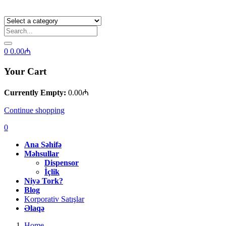
0
0.00
₼
Your Cart
Currently Empty:
0.00
₼
Continue shopping
0
Ana Səhifə
Məhsullar
Dispensor
İçlik
Niyə Tork?
Blog
Korporativ Satışlar
Əlaqə
Home