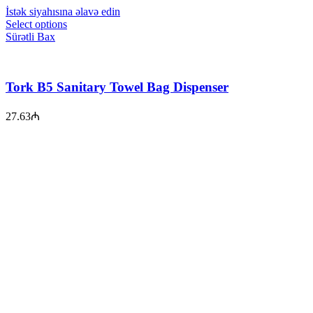
İstək siyahısına əlavə edin
Select options
Sürətli Bax
Tork B5 Sanitary Towel Bag Dispenser
27.63
₼