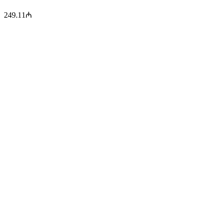
249.11
₼