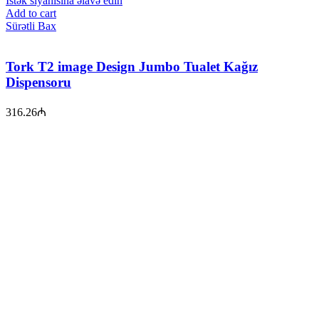
İstək siyahısına əlavə edin
Add to cart
Sürətli Bax
Tork T2 image Design Jumbo Tualet Kağız
Dispensoru
316.26
₼