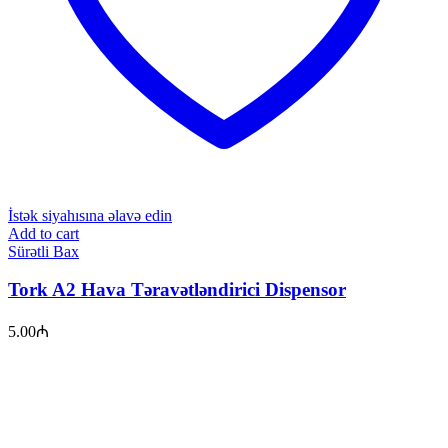
İstək siyahısına əlavə edin
Add to cart
Sürətli Bax
Tork A2 Hava Təravətləndirici Dispensor
5.00
₼