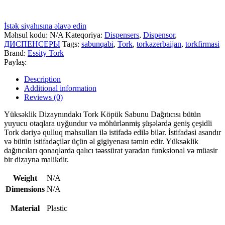
İstək siyahısına əlavə edin
Məhsul kodu:
N/A
Kateqoriya:
Dispensers
,
Dispensor
,
ДИСПЕНСЕРЫ
Tags:
sabunqabi
,
Tork
,
torkazerbaijan
,
torkfirmasi
Brand:
Essity Tork
Paylaş:
Description
Additional information
Reviews (0)
Yüksəklik Dizaynındakı Tork Köpük Sabunu Dağıtıcısı bütün
yuyucu otaqlara uyğundur və möhürlənmiş şüşələrdə geniş çeşidli
Tork dəriyə qulluq məhsulları ilə istifadə edilə bilər. İstifadəsi asandır
və bütün istifadəçilər üçün əl gigiyenası təmin edir. Yüksəklik
dağıtıcıları qonaqlarda qalıcı təəssürat yaradan funksional və müasir
bir dizayna malikdir.
Weight
N/A
Dimensions
N/A
Material
Plastic