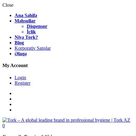
Close
Ana Səhifə
Məhsullar
Dispensor
İçlik
Niyə Tork?
Blog
Korporativ Satışlar
Əlaqə
My Account
Login
Register
0