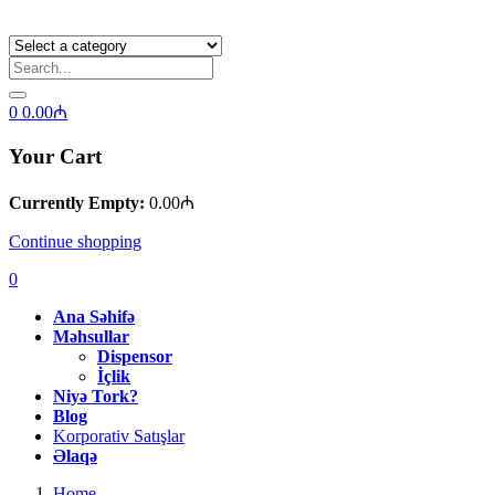
0
0.00
₼
Your Cart
Currently Empty:
0.00
₼
Continue shopping
0
Ana Səhifə
Məhsullar
Dispensor
İçlik
Niyə Tork?
Blog
Korporativ Satışlar
Əlaqə
Home