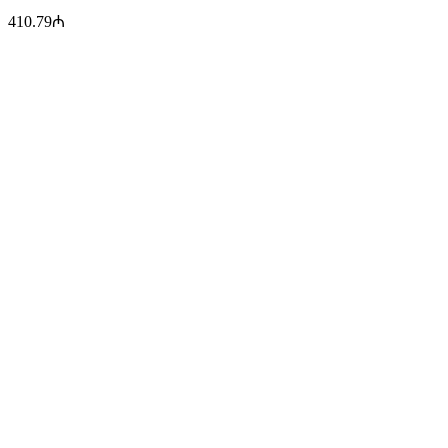
410.79
₼