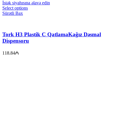
İstək siyahısına əlavə edin
Select options
Sürətli Bax
Tork H3 Plastik C QatlamaKağız Dəsmal
Dispensoru
118.84
₼