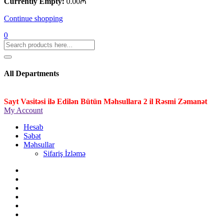
Currently Empty:
0.00
₼
Continue shopping
0
All Departments
Sayt Vasitəsi ilə Edilən Bütün Məhsullara 2 il Rəsmi Zəmanət
My Account
Hesab
Səbət
Məhsullar
Sifariş İzləmə