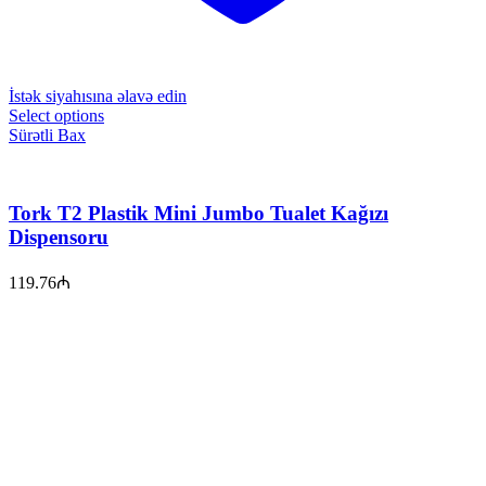
İstək siyahısına əlavə edin
Select options
Sürətli Bax
Tork T2 Plastik Mini Jumbo Tualet Kağızı
Dispensoru
119.76
₼