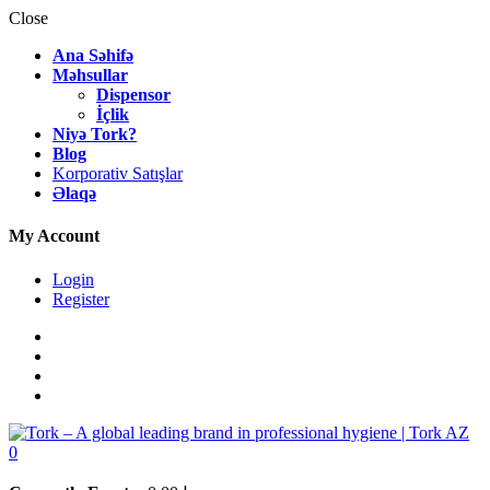
Close
Ana Səhifə
Məhsullar
Dispensor
İçlik
Niyə Tork?
Blog
Korporativ Satışlar
Əlaqə
My Account
Login
Register
0