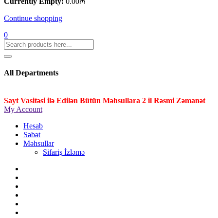
Currently Empty:
0.00
₼
Continue shopping
0
All Departments
Sayt Vasitəsi ilə Edilən Bütün Məhsullara 2 il Rəsmi Zəmanət
My Account
Hesab
Səbət
Məhsullar
Sifariş İzləmə