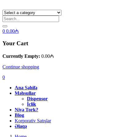
0
0.00
₼
Your Cart
Currently Empty:
0.00
₼
Continue shopping
0
Ana Səhifə
Məhsullar
Dispensor
İçlik
Niyə Tork?
Blog
Korporativ Satışlar
Əlaqə
Home