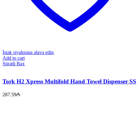
İstək siyahısına əlavə edin
Add to cart
Sürətli Bax
Tork H2 Xpress Multifold Hand Towel Dispenser SS
287.59
₼