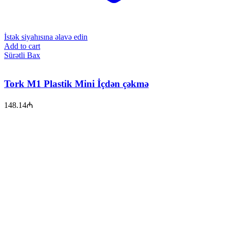
İstək siyahısına əlavə edin
Add to cart
Sürətli Bax
Tork M1 Plastik Mini İçdən çəkmə
148.14
₼