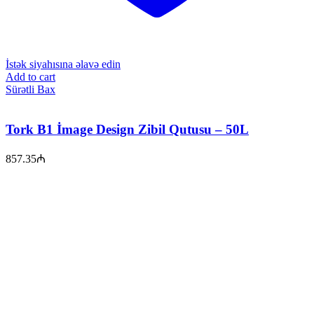
İstək siyahısına əlavə edin
Add to cart
Sürətli Bax
Tork B1 İmage Design Zibil Qutusu – 50L
857.35
₼