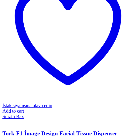
İstək siyahısına əlavə edin
Add to cart
Sürətli Bax
Tork F1 İmage Design Facial Tissue Dispenser