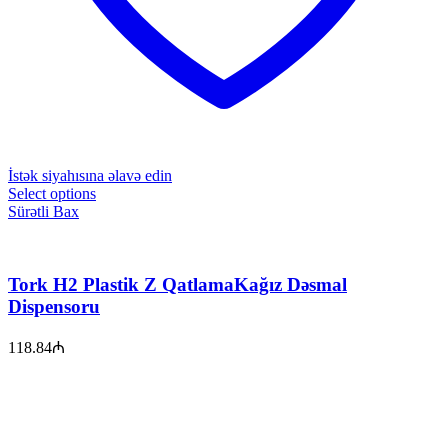
İstək siyahısına əlavə edin
Select options
Sürətli Bax
Tork H2 Plastik Z QatlamaKağız Dəsmal
Dispensoru
118.84
₼