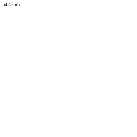
542.75
₼