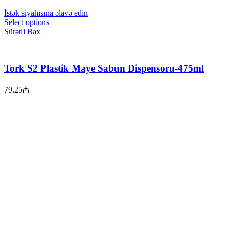
İstək siyahısına əlavə edin
Select options
Sürətli Bax
Tork S2 Plastik Maye Sabun Dispensoru-475ml
79.25
₼