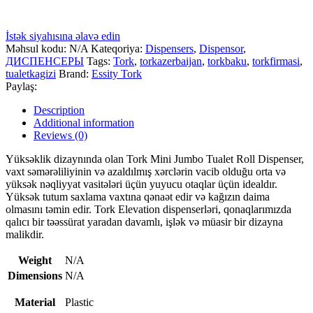
İstək siyahısına əlavə edin
Məhsul kodu:
N/A
Kateqoriya:
Dispensers
,
Dispensor
,
ДИСПЕНСЕРЫ
Tags:
Tork
,
torkazerbaijan
,
torkbaku
,
torkfirmasi
,
tualetkagizi
Brand:
Essity Tork
Paylaş:
Description
Additional information
Reviews (0)
Yüksəklik dizaynında olan Tork Mini Jumbo Tualet Roll Dispenser,
vaxt səmərəliliyinin və azaldılmış xərclərin vacib olduğu orta və
yüksək nəqliyyat vasitələri üçün yuyucu otaqlar üçün idealdır.
Yüksək tutum saxlama vaxtına qənaət edir və kağızın daima
olmasını təmin edir. Tork Elevation dispenserləri, qonaqlarımızda
qalıcı bir təəssürat yaradan davamlı, işlək və müasir bir dizayna
malikdir.
Weight
N/A
Dimensions
N/A
Material
Plastic