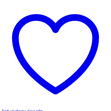
İstək siyahısına əlavə edin