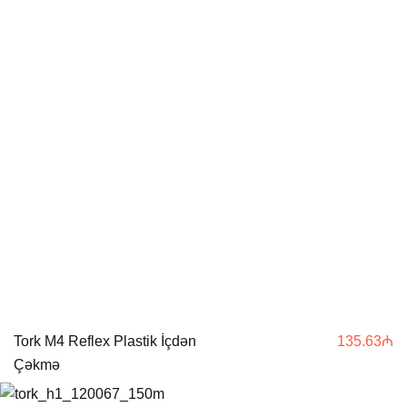
Tork M4 Reflex Plastik İçdən
135.63
₼
Çəkmə