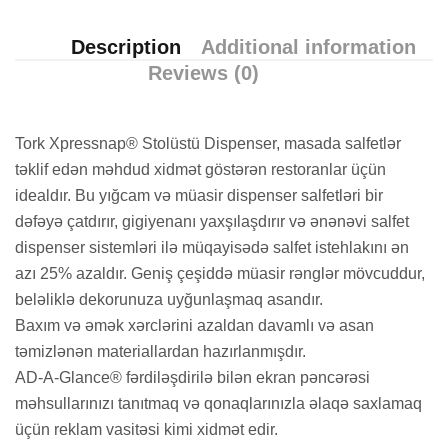
Description
Additional information
Reviews (0)
Tork Xpressnap® Stolüstü Dispenser, masada salfetlər
təklif edən məhdud xidmət göstərən restoranlar üçün
idealdır. Bu yığcam və müasir dispenser salfetləri bir
dəfəyə çatdırır, gigiyenanı yaxşılaşdırır və ənənəvi salfet
dispenser sistemləri ilə müqayisədə salfet istehlakını ən
azı 25% azaldır. Geniş çeşiddə müasir rənglər mövcuddur,
beləliklə dekorunuza uyğunlaşmaq asandır.
Baxım və əmək xərclərini azaldan davamlı və asan
təmizlənən materiallardan hazırlanmışdır.
AD-A-Glance® fərdiləşdirilə bilən ekran pəncərəsi
məhsullarınızı tanıtmaq və qonaqlarınızla əlaqə saxlamaq
üçün reklam vasitəsi kimi xidmət edir.