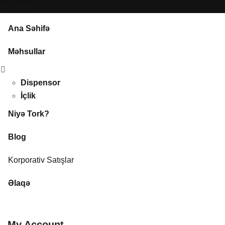
Close
Ana Səhifə
Məhsullar
Dispensor
İçlik
Niyə Tork?
Blog
Korporativ Satışlar
Əlaqə
My Account