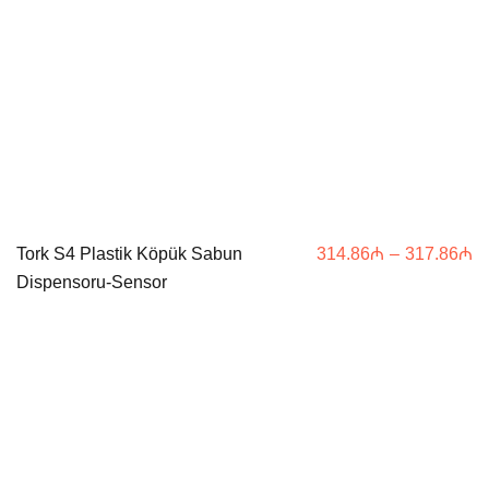
Pr
Tork S4 Plastik Köpük Sabun
314.86
₼
–
317.86
₼
ra
Dispensoru-Sensor
3
th
3