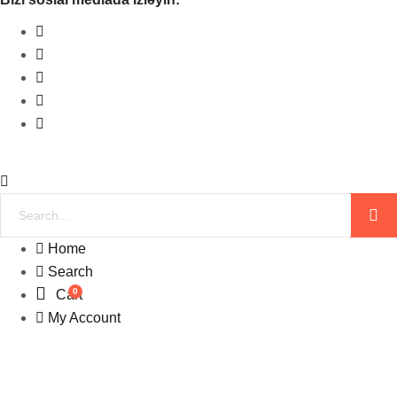
Home
Search
0
Cart
My Account