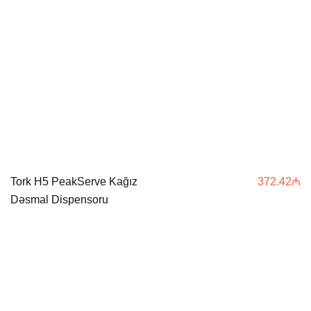
Tork H5 PeakServe Kağız
372.42
₼
Dəsmal Dispensoru