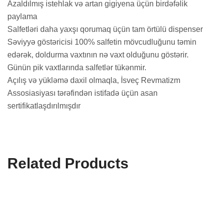
Azaldılmış istehlak və artan gigiyena üçün birdəfəlik
paylama
Salfetləri daha yaxşı qorumaq üçün tam örtülü dispenser
Səviyyə göstəricisi 100% salfetin mövcudluğunu təmin
edərək, doldurma vaxtının nə vaxt olduğunu göstərir.
Günün pik vaxtlarında salfetlər tükənmir.
Açılış və yükləmə daxil olmaqla, İsveç Revmatizm
Assosiasiyası tərəfindən istifadə üçün asan
sertifikatlaşdırılmışdır
Related Products