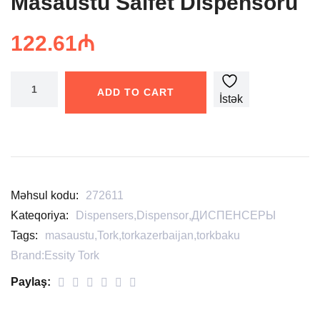
Masaüstü Salfet Dispensoru
122.61
₼
ADD TO CART
İstək
siyahısına
əlavə
edin
Məhsul kodu:
272611
Kateqoriya:
Dispensers
,
Dispensor
,
ДИСПЕНСЕРЫ
Tags:
masaustu
,
Tork
,
torkazerbaijan
,
torkbaku
Brand:
Essity Tork
Paylaş: