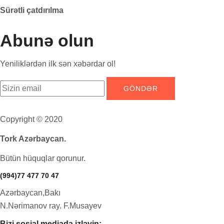
Sürətli çatdırılma
Abunə olun
Yeniliklərdən ilk sən xəbərdar ol!
Copyright © 2020
Tork Azərbaycan.
Bütün hüquqlar qorunur.
(994)77 477 70 47
Azərbaycan,Bakı
N.Nərimanov ray. F.Musayev
Bizi sosial mediada izləyin: