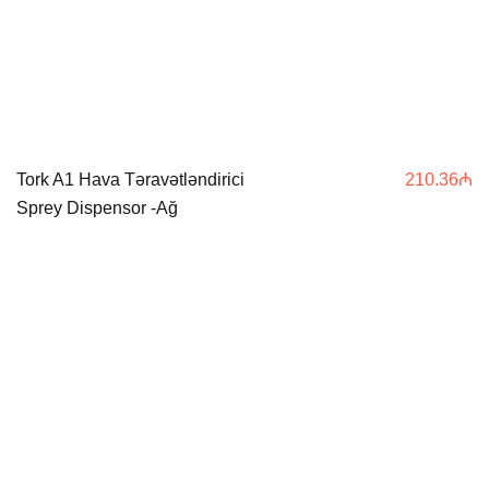
Tork A1 Hava Təravətləndirici
210.36
₼
Sprey Dispensor -Ağ