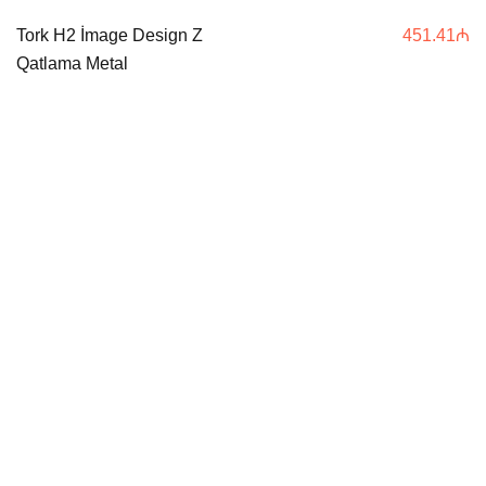
Tork H2 İmage Design Z
451.41
₼
Qatlama Metal