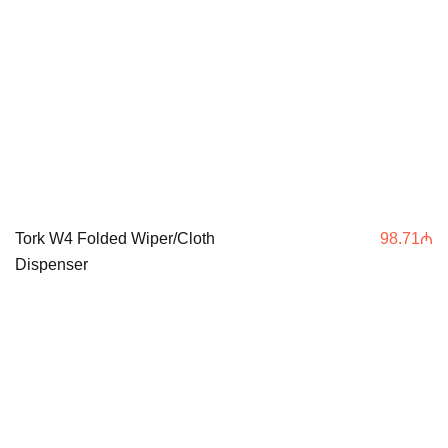
Tork W4 Folded Wiper/Cloth
98.71
₼
Dispenser