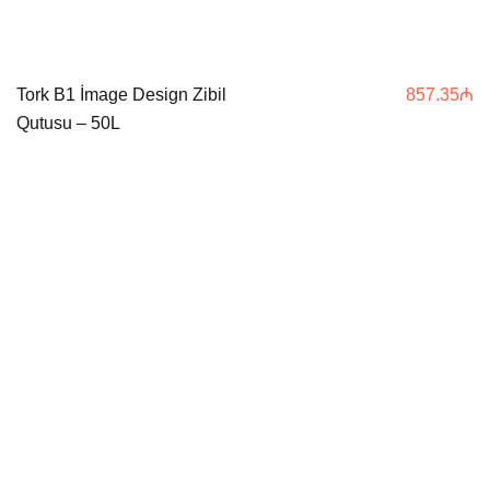
Tork B1 İmage Design Zibil
857.35
₼
Qutusu – 50L