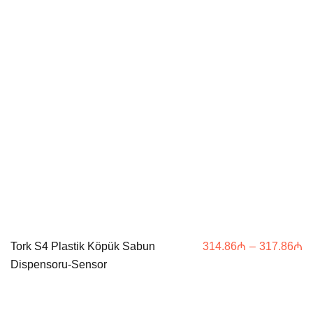
Pr
Tork S4 Plastik Köpük Sabun
314.86
₼
–
317.86
₼
ra
Dispensoru-Sensor
3
th