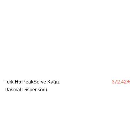
Tork H5 PeakServe Kağız
372.42
₼
Dəsmal Dispensoru