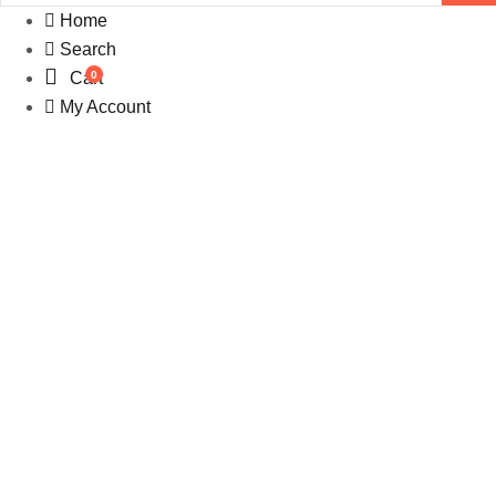
Home
Search
0
Cart
My Account