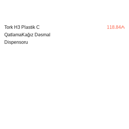
Tork H3 Plastik C
118.84
₼
QatlamaKağız Dəsmal
Dispensoru