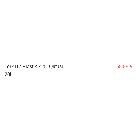
Tork B2 Plastik Zibil Qutusu-
158.89
₼
20l