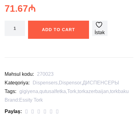
71.67
₼
ADD TO CART
İstək
siyahısına
əlavə
edin
Məhsul kodu:
270023
Kateqoriya:
Dispensers
,
Dispensor
,
ДИСПЕНСЕРЫ
Tags:
gigiyena
,
qutusalfetka
,
Tork
,
torkazerbaijan
,
torkbaku
Brand:
Essity Tork
Paylaş: