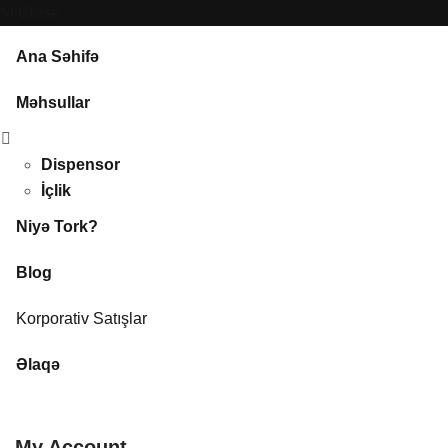
Close
Ana Səhifə
Məhsullar
Dispensor
İçlik
Niyə Tork?
Blog
Korporativ Satışlar
Əlaqə
My Account