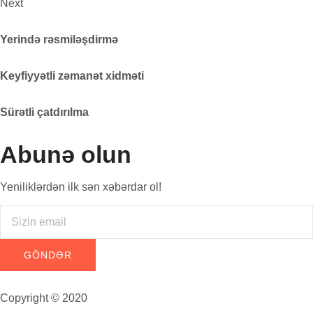
Next
Yerində rəsmiləşdirmə
Keyfiyyətli zəmanət xidməti
Sürətli çatdırılma
Abunə olun
Yeniliklərdən ilk sən xəbərdar ol!
Copyright © 2020