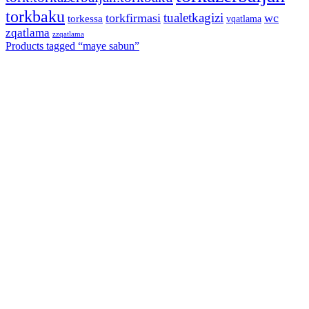
torkbaku
tualetkagizi
torkfirmasi
wc
torkessa
vqatlama
zqatlama
zzqatlama
Products tagged “
maye sabun
”