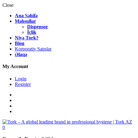
Close
Ana Səhifə
Məhsullar
Dispensor
İçlik
Niyə Tork?
Blog
Korporativ Satışlar
Əlaqə
My Account
Login
Register
0