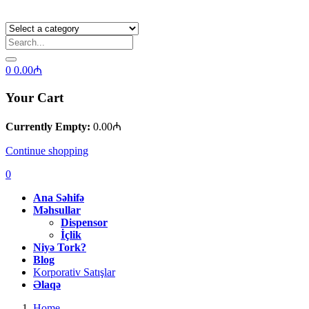
0
0.00
₼
Your Cart
Currently Empty:
0.00
₼
Continue shopping
0
Ana Səhifə
Məhsullar
Dispensor
İçlik
Niyə Tork?
Blog
Korporativ Satışlar
Əlaqə
Home