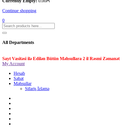
Currently Empty:
0.00
₼
Continue shopping
0
All Departments
Sayt Vasitəsi ilə Edilən Bütün Məhsullara 2 il Rəsmi Zəmanət
My Account
Hesab
Səbət
Məhsullar
Sifariş İzləmə