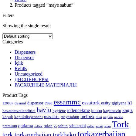
Products tagged “maye sabun”
Filters
Showing the single result
Categories
Dispensers
Dispensor
İçlik
Refills
Uncategorized
ДИСПЕНСЕРЫ
РАСХОДНЫЕ МАТЕРИАЛЫ
Product Tags
essammc
essatork
essa
h1
dispensor
essity
gigiyena
desmal
120067
havlu
icdencekme
kagiz
jumbo
havateravetlendirici
hygiene
kagithavlu
metbex
masaustu
kopuk
kopukdispensoru
mayesabun
mini
napkin
pecete
Tork
qatlama
sabunqabi
premium
rulon
sabun
reflex
s5
salfet
smart
soap
torkazerbaijan
tork.torkazerbaijan.torkbaku