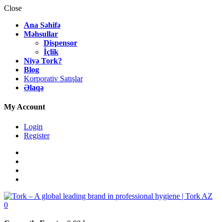
Close
Ana Səhifə
Məhsullar
Dispensor
İçlik
Niyə Tork?
Blog
Korporativ Satışlar
Əlaqə
My Account
Login
Register
0