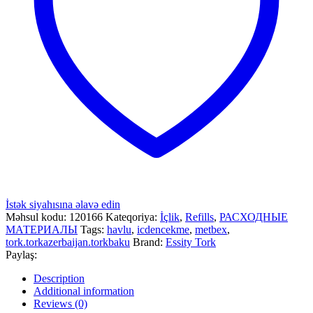
İstək siyahısına əlavə edin
Məhsul kodu:
120166
Kateqoriya:
İçlik
,
Refills
,
РАСХОДНЫЕ
МАТЕРИАЛЫ
Tags:
havlu
,
icdencekme
,
metbex
,
tork.torkazerbaijan.torkbaku
Brand:
Essity Tork
Paylaş:
Description
Additional information
Reviews (0)