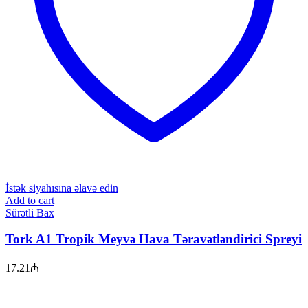
İstək siyahısına əlavə edin
Add to cart
Sürətli Bax
Tork A1 Tropik Meyvə Hava Təravətləndirici Spreyi
17.21
₼