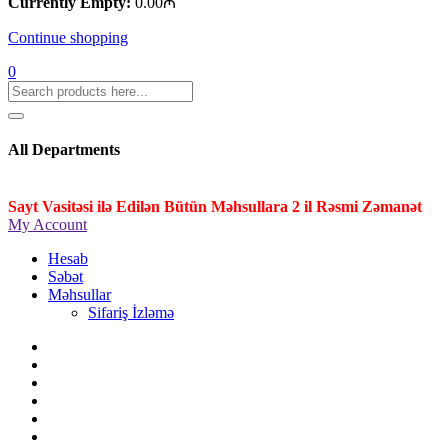
Currently Empty:
0.00
₼
Continue shopping
0
All Departments
Sayt Vasitəsi ilə Edilən Bütün Məhsullara 2 il Rəsmi Zəmanət
My Account
Hesab
Səbət
Məhsullar
Sifariş İzləmə