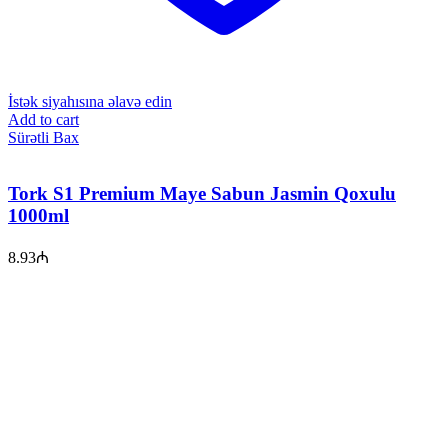
İstək siyahısına əlavə edin
Add to cart
Sürətli Bax
Tork S1 Premium Maye Sabun Jasmin Qoxulu
1000ml
8.93
₼