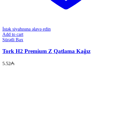
İstək siyahısına əlavə edin
Add to cart
Sürətli Bax
Tork H2 Premium Z Qatlama Kağız
5.52
₼