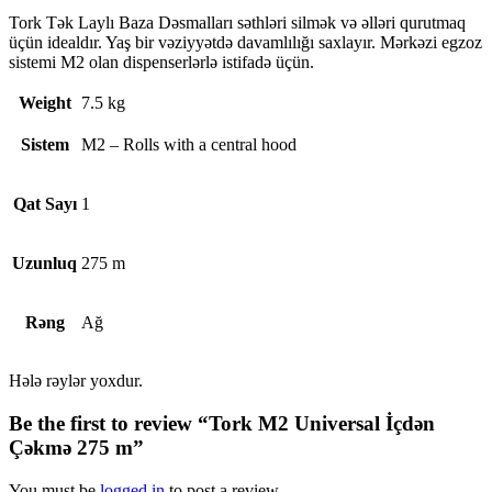
Tork Tək Laylı Baza Dəsmalları səthləri silmək və əlləri qurutmaq
üçün idealdır. Yaş bir vəziyyətdə davamlılığı saxlayır. Mərkəzi egzoz
sistemi M2 olan dispenserlərlə istifadə üçün.
Weight
7.5 kg
Sistem
M2 – Rolls with a central hood
Qat Sayı
1
Uzunluq
275 m
Rəng
Ağ
Hələ rəylər yoxdur.
Be the first to review “Tork M2 Universal İçdən
Çəkmə 275 m”
You must be
logged in
to post a review.