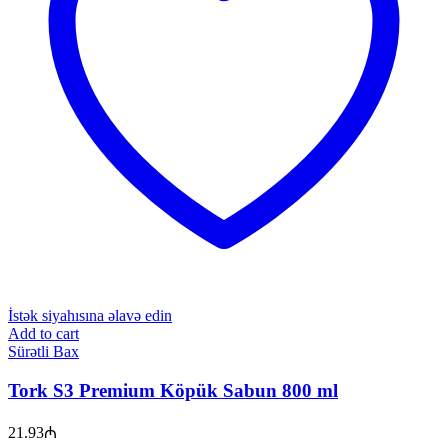
İstək siyahısına əlavə edin
Add to cart
Sürətli Bax
Tork S3 Premium Köpük Sabun 800 ml
21.93
₼