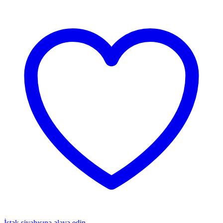
İstək siyahısına əlavə edin