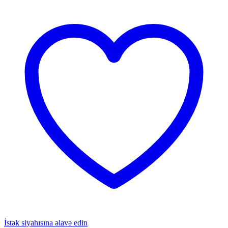
İstək siyahısına əlavə edin