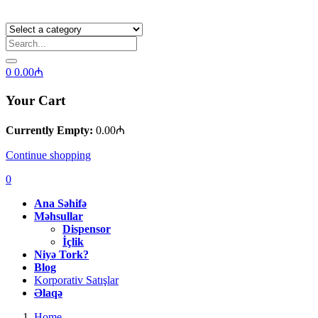
0
0.00
₼
Your Cart
Currently Empty:
0.00
₼
Continue shopping
0
Ana Səhifə
Məhsullar
Dispensor
İçlik
Niyə Tork?
Blog
Korporativ Satışlar
Əlaqə
Home