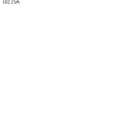
102.15
₼