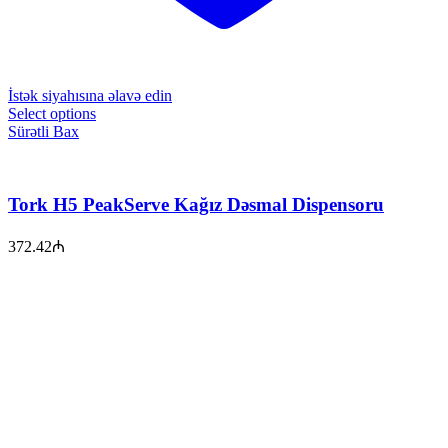
İstək siyahısına əlavə edin
Select options
Sürətli Bax
Tork H5 PeakServe Kağız Dəsmal Dispensoru
372.42
₼