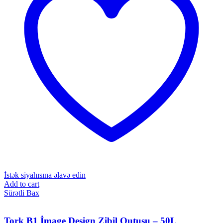
İstək siyahısına əlavə edin
Add to cart
Sürətli Bax
Tork B1 İmage Design Zibil Qutusu – 50L