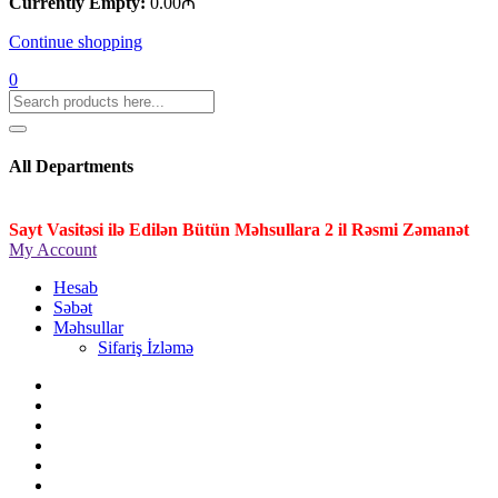
Currently Empty:
0.00
₼
Continue shopping
0
All Departments
Sayt Vasitəsi ilə Edilən Bütün Məhsullara 2 il Rəsmi Zəmanət
My Account
Hesab
Səbət
Məhsullar
Sifariş İzləmə