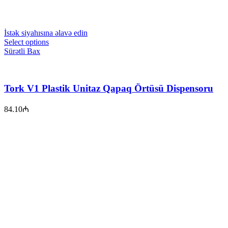
İstək siyahısına əlavə edin
Select options
Sürətli Bax
Tork V1 Plastik Unitaz Qapaq Örtüsü Dispensoru
84.10
₼