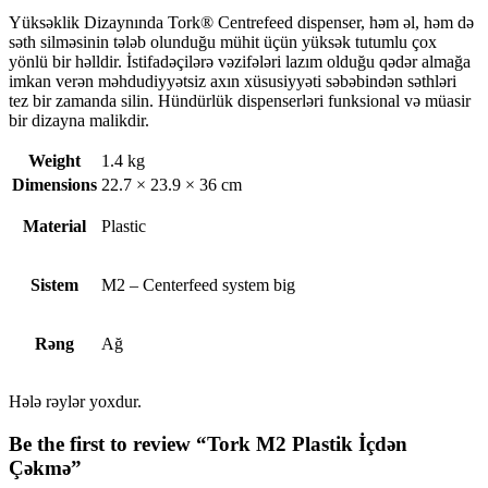
Yüksəklik Dizaynında Tork® Centrefeed dispenser, həm əl, həm də
səth silməsinin tələb olunduğu mühit üçün yüksək tutumlu çox
yönlü bir həlldir. İstifadəçilərə vəzifələri lazım olduğu qədər almağa
imkan verən məhdudiyyətsiz axın xüsusiyyəti səbəbindən səthləri
tez bir zamanda silin. Hündürlük dispenserləri funksional və müasir
bir dizayna malikdir.
Weight
1.4 kg
Dimensions
22.7 × 23.9 × 36 cm
Material
Plastic
Sistem
M2 – Centerfeed system big
Rəng
Ağ
Hələ rəylər yoxdur.
Be the first to review “Tork M2 Plastik İçdən
Çəkmə”