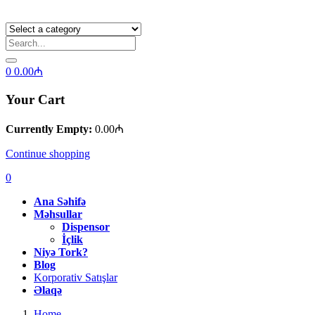
0
0.00
₼
Your Cart
Currently Empty:
0.00
₼
Continue shopping
0
Ana Səhifə
Məhsullar
Dispensor
İçlik
Niyə Tork?
Blog
Korporativ Satışlar
Əlaqə
Home