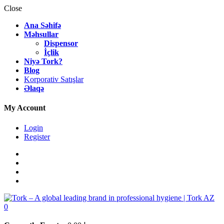
Close
Ana Səhifə
Məhsullar
Dispensor
İçlik
Niyə Tork?
Blog
Korporativ Satışlar
Əlaqə
My Account
Login
Register
0