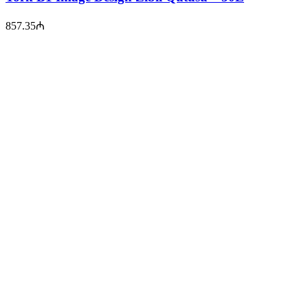
857.35
₼