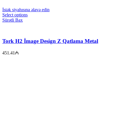
İstək siyahısına əlavə edin
Select options
Sürətli Bax
Tork H2 İmage Design Z Qatlama Metal
451.41
₼