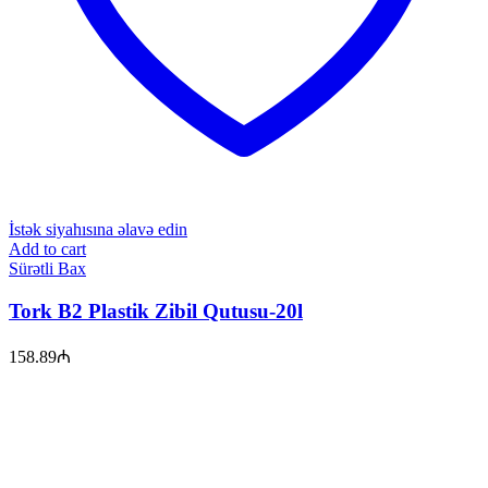
İstək siyahısına əlavə edin
Add to cart
Sürətli Bax
Tork B2 Plastik Zibil Qutusu-20l
158.89
₼