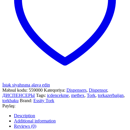
İstək siyahısına əlavə edin
Məhsul kodu:
559000
Kateqoriya:
Dispensers
,
Dispensor
,
ДИСПЕНСЕРЫ
Tags:
icdencekme
,
metbex
,
Tork
,
torkazerbaijan
,
torkbaku
Brand:
Essity Tork
Paylaş:
Description
Additional information
Reviews (0)