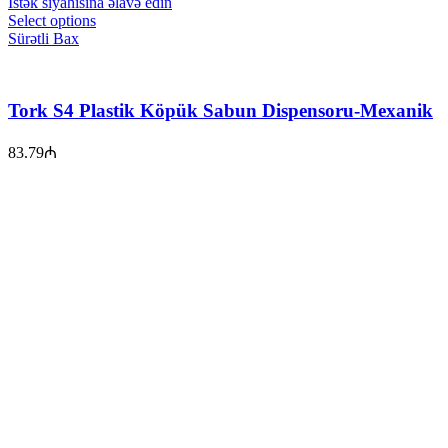
İstək siyahısına əlavə edin
Select options
Sürətli Bax
Tork S4 Plastik Köpük Sabun Dispensoru-Mexanik
83.79
₼