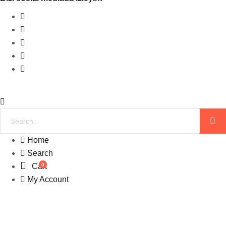
Home
Search
0
Cart
My Account