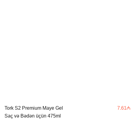
Tork S2 Premium Maye Gel
7.61
₼
Saç və Bədən üçün 475ml