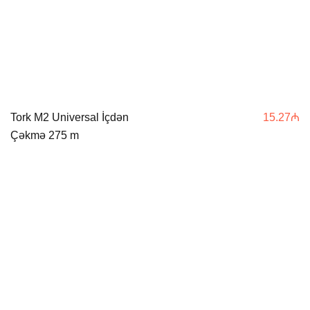
Tork M2 Universal İçdən
15.27
₼
Çəkmə 275 m