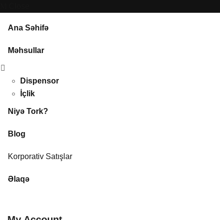
Close
Ana Səhifə
Məhsullar
Dispensor
İçlik
Niyə Tork?
Blog
Korporativ Satışlar
Əlaqə
My Account