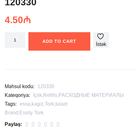
120330
4.50
₼
ADD TO CART
İstək
siyahısına
əlavə
edin
Məhsul kodu:
120330
Kateqoriya:
İçlik
,
Refills
,
РАСХОДНЫЕ МАТЕРИАЛЫ
Tags:
essa
,
kagiz
,
Tork
,
tulaet
Brand:
Essity Tork
Paylaş: