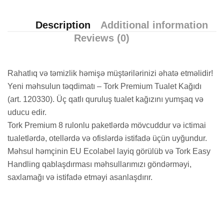
Description
Additional information
Reviews (0)
Rahatlıq və təmizlik həmişə müştərilərinizi əhatə etməlidir!
Yeni məhsulun təqdimatı – Tork Premium Tualet Kağıdı
(art. 120330). Üç qatlı quruluş tualet kağızını yumşaq və
uducu edir.
Tork Premium 8 rulonlu paketlərdə mövcuddur və ictimai
tualetlərdə, otellərdə və ofislərdə istifadə üçün uyğundur.
Məhsul həmçinin EU Ecolabel layiq görülüb və Tork Easy
Handling qablaşdırması məhsullarımızı göndərməyi,
saxlamağı və istifadə etməyi asanlaşdırır.