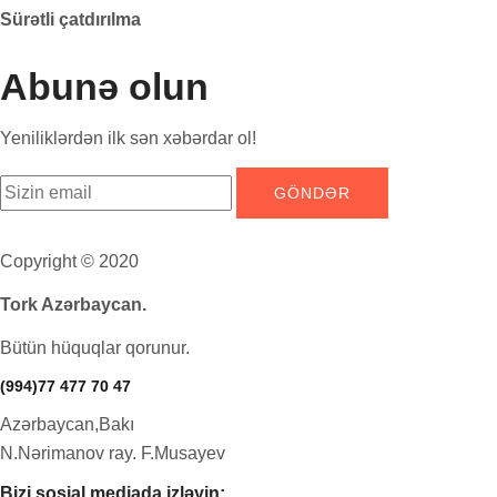
Sürətli çatdırılma
Abunə olun
Yeniliklərdən ilk sən xəbərdar ol!
Copyright © 2020
Tork Azərbaycan.
Bütün hüquqlar qorunur.
(994)77 477 70 47
Azərbaycan,Bakı
N.Nərimanov ray. F.Musayev
Bizi sosial mediada izləyin: