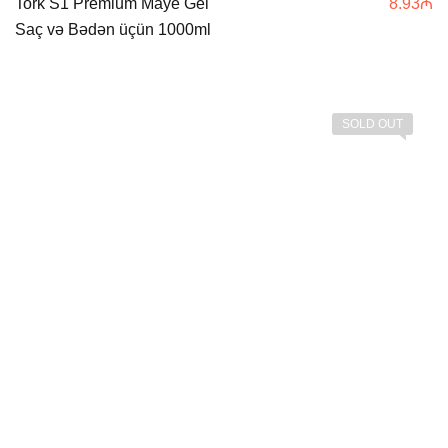
Tork S1 Premium Maye Gel
8.93
₼
Saç və Bədən üçün 1000ml
SOLD OUT