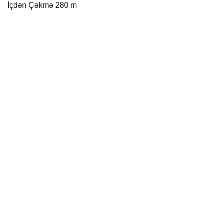
İçdən Çəkmə 280 m