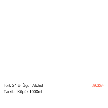
Tork S4 Əl Üçün Alchol
39.32
₼
Tərkibli Köpük 1000ml