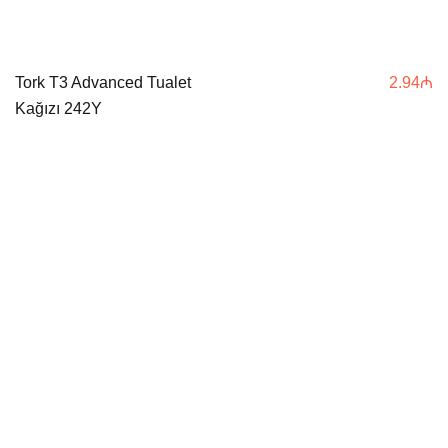
Tork T3 Advanced Tualet
2.94
₼
Kağızı 242Y