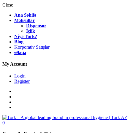
Close
Ana Səhifə
Məhsullar
Dispensor
İçlik
Niyə Tork?
Blog
Korporativ Satışlar
Əlaqə
My Account
Login
Register
0