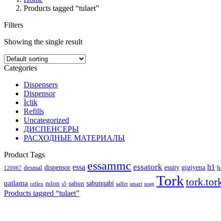
Products tagged “tulaet”
Filters
Showing the single result
Categories
Dispensers
Dispensor
İçlik
Refills
Uncategorized
ДИСПЕНСЕРЫ
РАСХОДНЫЕ МАТЕРИАЛЫ
Product Tags
essammc
essatork
essa
h1
dispensor
essity
gigiyena
desmal
h
120067
Tork
tork.tor
qatlama
sabunqabi
rulon
sabun
reflex
s5
salfet
smart
soap
Products tagged “
tulaet
”