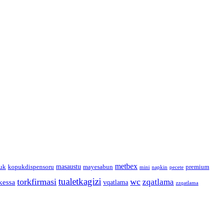
metbex
masaustu
uk
kopukdispensoru
mayesabun
premium
mini
napkin
pecete
tualetkagizi
torkfirmasi
wc
zqatlama
kessa
vqatlama
zzqatlama