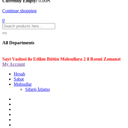
Currently Empty:
0.00
₼
Continue shopping
0
All Departments
Sayt Vasitəsi ilə Edilən Bütün Məhsullara 2 il Rəsmi Zəmanət
My Account
Hesab
Səbət
Məhsullar
Sifariş İzləmə