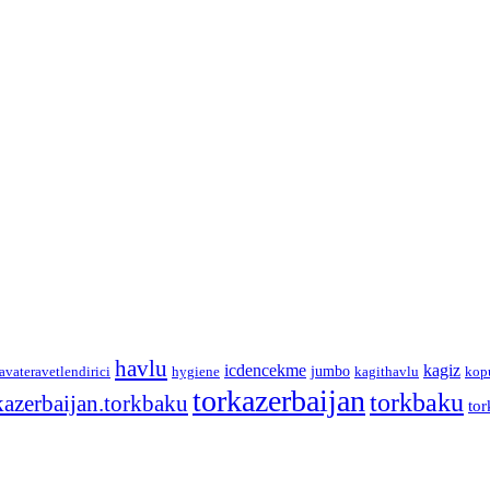
havlu
icdencekme
kagiz
jumbo
avateravetlendirici
hygiene
kagithavlu
kop
torkazerbaijan
torkbaku
kazerbaijan.torkbaku
tor