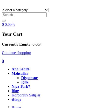
0
0.00
₼
Your Cart
Currently Empty:
0.00
₼
Continue shopping
0
Ana Səhifə
Məhsullar
Dispensor
İçlik
Niyə Tork?
Blog
Korporativ Satışlar
Əlaqə
Home