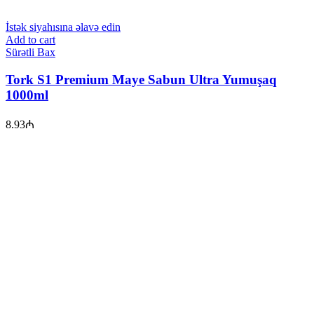
İstək siyahısına əlavə edin
Add to cart
Sürətli Bax
Tork S1 Premium Maye Sabun Ultra Yumuşaq
1000ml
8.93
₼