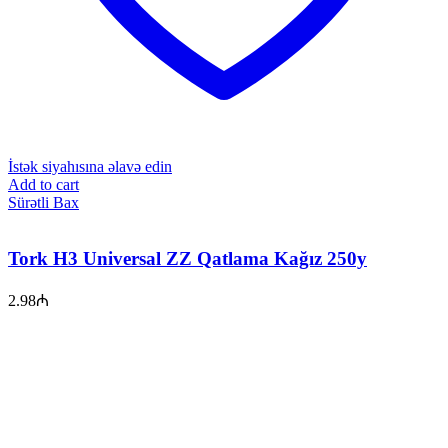
İstək siyahısına əlavə edin
Add to cart
Sürətli Bax
Tork H3 Universal ZZ Qatlama Kağız 250y
2.98
₼