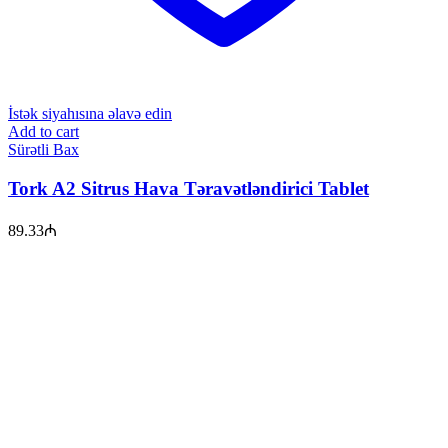
İstək siyahısına əlavə edin
Add to cart
Sürətli Bax
Tork A2 Sitrus Hava Təravətləndirici Tablet
89.33
₼