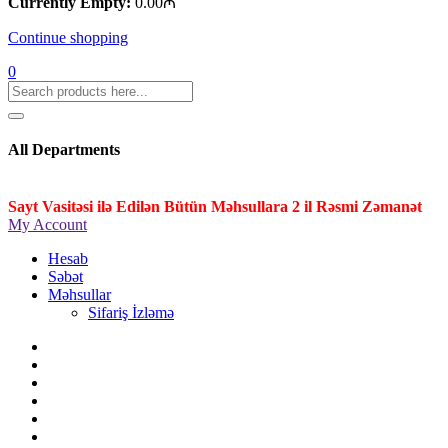
Currently Empty:
0.00
₼
Continue shopping
0
All Departments
Sayt Vasitəsi ilə Edilən Bütün Məhsullara 2 il Rəsmi Zəmanət
My Account
Hesab
Səbət
Məhsullar
Sifariş İzləmə