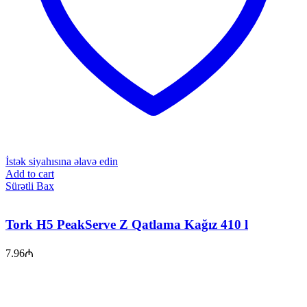
İstək siyahısına əlavə edin
Add to cart
Sürətli Bax
Tork H5 PeakServe Z Qatlama Kağız 410 l
7.96
₼