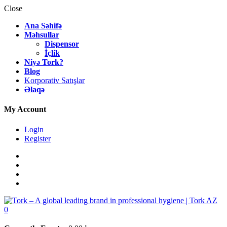
Close
Ana Səhifə
Məhsullar
Dispensor
İçlik
Niyə Tork?
Blog
Korporativ Satışlar
Əlaqə
My Account
Login
Register
0