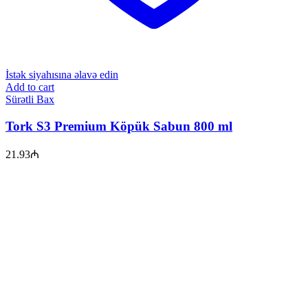
İstək siyahısına əlavə edin
Add to cart
Sürətli Bax
Tork S3 Premium Köpük Sabun 800 ml
21.93
₼