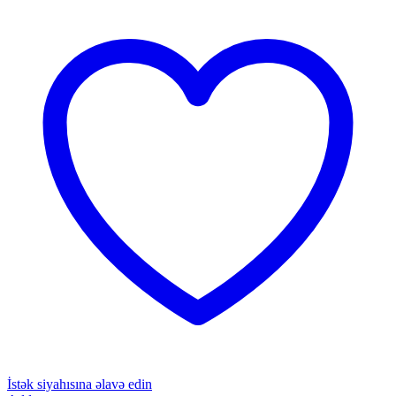
İstək siyahısına əlavə edin