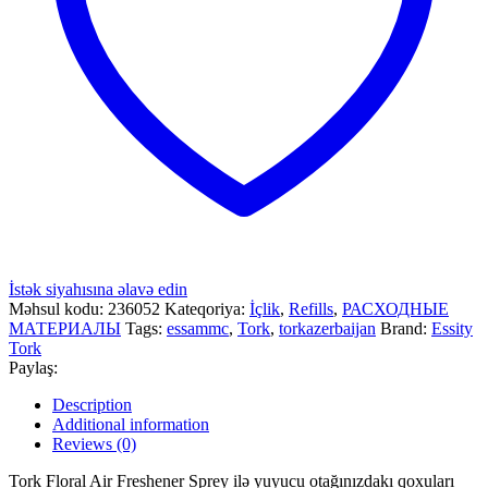
İstək siyahısına əlavə edin
Məhsul kodu:
236052
Kateqoriya:
İçlik
,
Refills
,
РАСХОДНЫЕ
МАТЕРИАЛЫ
Tags:
essammc
,
Tork
,
torkazerbaijan
Brand:
Essity
Tork
Paylaş:
Description
Additional information
Reviews (0)
Tork Floral Air Freshener Sprey ilə yuyucu otağınızdakı qoxuları