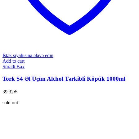
İstək siyahısına əlavə edin
Add to cart
Sürətli Bax
Tork S4 Əl Üçün Alchol Tərkibli Köpük 1000ml
39.32
₼
sold out