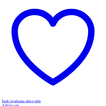
İstək siyahısına əlavə edin
Add to cart