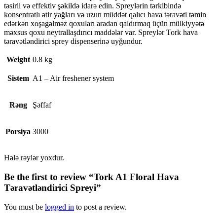
təsirli və effektiv şəkildə idarə edin. Spreylərin tərkibində
konsentratlı ətir yağları və uzun müddət qalıcı hava təravəti təmin
edərkən xoşagəlməz qoxuları aradan qaldırmaq üçün mülkiyyətə
məxsus qoxu neytrallaşdırıcı maddələr var. Spreylər Tork hava
təravətləndirici sprey dispenserinə uyğundur.
Weight
0.8 kg
Sistem
A1 – Air freshener system
Rəng
Şəffaf
Porsiya
3000
Hələ rəylər yoxdur.
Be the first to review “Tork A1 Floral Hava
Təravətləndirici Spreyi”
You must be
logged in
to post a review.