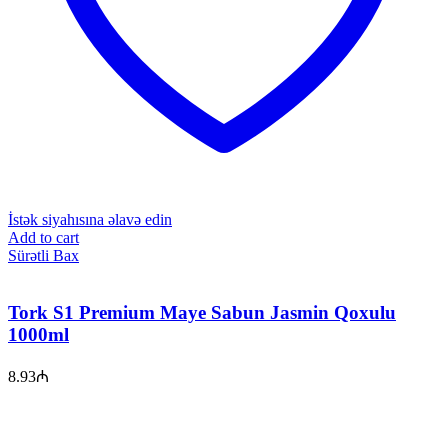
İstək siyahısına əlavə edin
Add to cart
Sürətli Bax
Tork S1 Premium Maye Sabun Jasmin Qoxulu
1000ml
8.93
₼