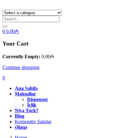
0
0.00
₼
Your Cart
Currently Empty:
0.00
₼
Continue shopping
0
Ana Səhifə
Məhsullar
Dispensor
İçlik
Niyə Tork?
Blog
Korporativ Satışlar
Əlaqə
Home