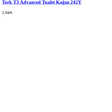
Tork T3 Advanced Tualet Kağızı 242Y
2.94
₼