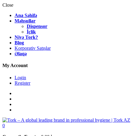
Close
Ana Səhifə
Məhsullar
Dispensor
İçlik
Niyə Tork?
Blog
Korporativ Satışlar
Əlaqə
My Account
Login
Register
0