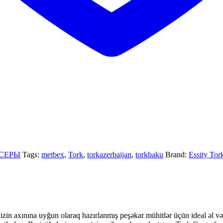
СЕРЫ
Tags:
metbex
,
Tork
,
torkazerbaijan
,
torkbaku
Brand:
Essity Tor
 axınına uyğun olaraq hazırlanmış peşəkar mühitlər üçün ideal əl və s