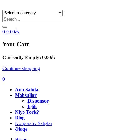
0
0.00
₼
Your Cart
Currently Empty:
0.00
₼
Continue shopping
0
Ana Səhifə
Məhsullar
Dispensor
İçlik
Niyə Tork?
Blog
Korporativ Satışlar
Əlaqə
Home