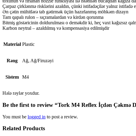
toxunun və fırlanan nozzle funksiyası ilə istənilən bucaqdan kağıza da
Çarpaz çirklənmə risklərini azaldın, çünki istifadəçilər yalnız istifadə 
Ən çətin mühitlərə tab gətirmək üçün hazırlanmış möhkəm dizayn
Tam qapalı rulon – sıçramalardan və kirdən qorunma
Bitmiş göstəricinin doldurulması o deməkdir ki, heç vaxt kağızsız qa
Karbon neytral – azaldılmış və kompensasiya edilmişdir
Material
Plastic
Rəng
Ağ, Ağ/Firuzəyi
Sistem
M4
Hələ rəylər yoxdur.
Be the first to review “Tork M4 Reflex İçdən Çəkmə 
You must be
logged in
to post a review.
Related Products