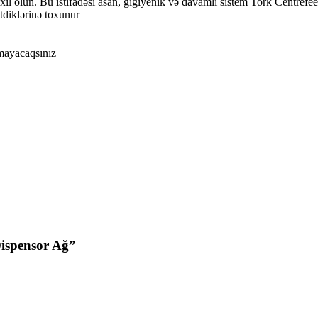
xil olun. Bu istifadəsi asan, gigiyenik və davamlı sistem Tork Centrefee
etdiklərinə toxunur
lmayacaqsınız
Dispensor Ağ”