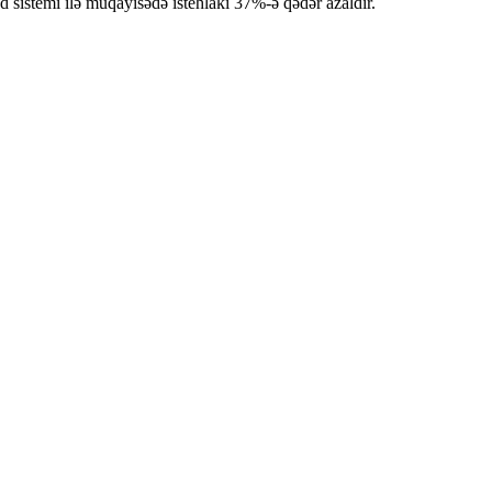
d sistemi ilə müqayisədə istehlakı 37%-ə qədər azaldır.