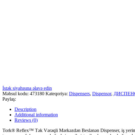
İstək siyahısına əlavə edin
Məhsul kodu:
473180
Kateqoriya:
Dispensers
,
Dispensor
,
ДИСПЕН
Paylaş:
Description
Additional information
Reviews (0)
Tork® Reflex™ Tək Vərəqli Mərkəzdən Beslənən Dispenser, iş yerinizin