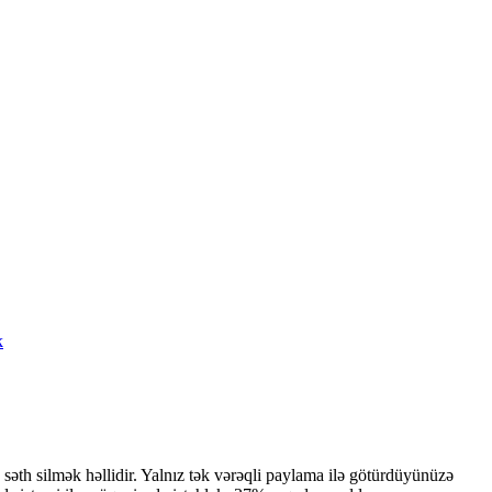
k
əth silmək həllidir. Yalnız tək vərəqli paylama ilə götürdüyünüzə