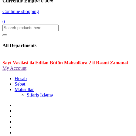
Currently Empty:
0.00
₼
Continue shopping
0
All Departments
Sayt Vasitəsi ilə Edilən Bütün Məhsullara 2 il Rəsmi Zəmanət
My Account
Hesab
Səbət
Məhsullar
Sifariş İzləmə