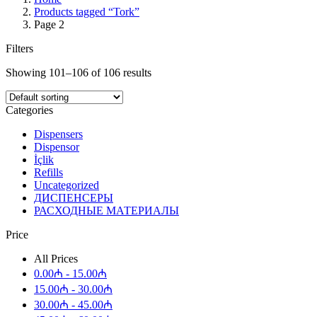
Products tagged “Tork”
Page 2
Filters
Showing 101–106 of 106 results
Categories
Dispensers
Dispensor
İçlik
Refills
Uncategorized
ДИСПЕНСЕРЫ
РАСХОДНЫЕ МАТЕРИАЛЫ
Price
All Prices
0.00
₼
-
15.00
₼
15.00
₼
-
30.00
₼
30.00
₼
-
45.00
₼