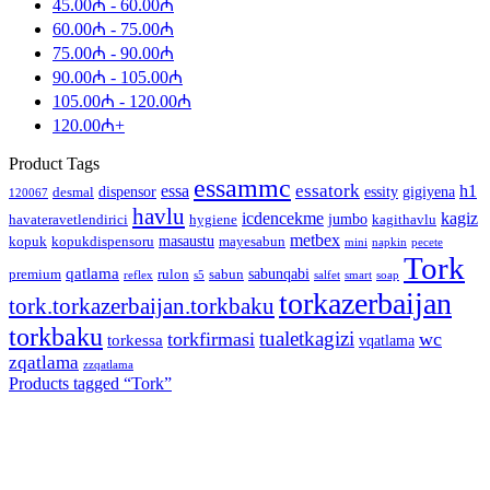
45.00
₼
-
60.00
₼
60.00
₼
-
75.00
₼
75.00
₼
-
90.00
₼
90.00
₼
-
105.00
₼
105.00
₼
-
120.00
₼
120.00
₼
+
Product Tags
essammc
essatork
essa
h1
dispensor
essity
gigiyena
desmal
120067
havlu
icdencekme
kagiz
jumbo
havateravetlendirici
hygiene
kagithavlu
metbex
masaustu
kopuk
kopukdispensoru
mayesabun
mini
napkin
pecete
Tork
qatlama
sabunqabi
premium
rulon
sabun
reflex
s5
salfet
smart
soap
torkazerbaijan
tork.torkazerbaijan.torkbaku
torkbaku
tualetkagizi
torkfirmasi
wc
torkessa
vqatlama
zqatlama
zzqatlama
Products tagged “
Tork
”