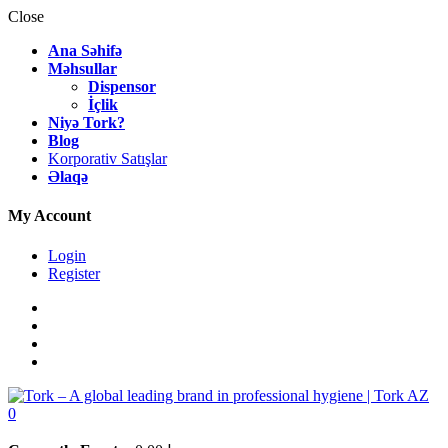
Close
Ana Səhifə
Məhsullar
Dispensor
İçlik
Niyə Tork?
Blog
Korporativ Satışlar
Əlaqə
My Account
Login
Register
0