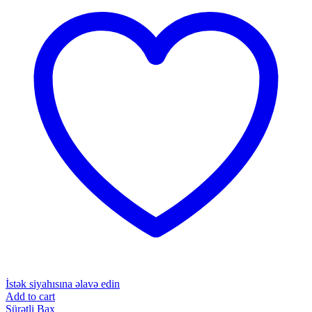
İstək siyahısına əlavə edin
Add to cart
Sürətli Bax