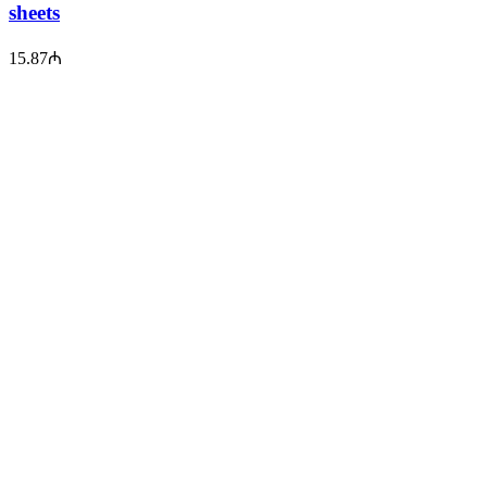
sheets
15.87
₼