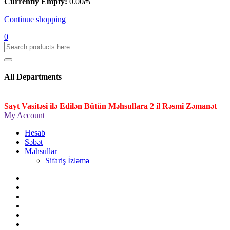
Currently Empty:
0.00
₼
Continue shopping
0
All Departments
Sayt Vasitəsi ilə Edilən Bütün Məhsullara 2 il Rəsmi Zəmanət
My Account
Hesab
Səbət
Məhsullar
Sifariş İzləmə