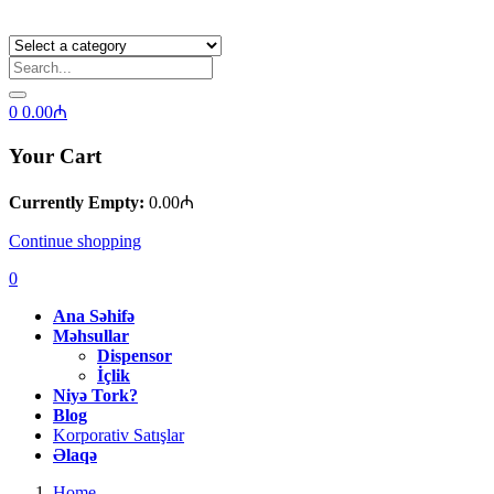
0
0.00
₼
Your Cart
Currently Empty:
0.00
₼
Continue shopping
0
Ana Səhifə
Məhsullar
Dispensor
İçlik
Niyə Tork?
Blog
Korporativ Satışlar
Əlaqə
Home