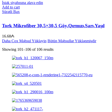
İstək siyahısına əlavə edin
Add to cart
Sürətli Bax
Tork Mikrofiber 30,5×30,5 Göy,Qırmızı,Sarı,Yaşıl
16.68
₼
Daha Çox Məhsul Yükləyin
Bütün Məhsullar Yüklənmişdir
Showing 101–106 of 106 results