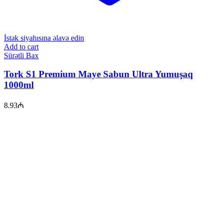
İstək siyahısına əlavə edin
Add to cart
Sürətli Bax
Tork S1 Premium Maye Sabun Ultra Yumuşaq
1000ml
8.93
₼