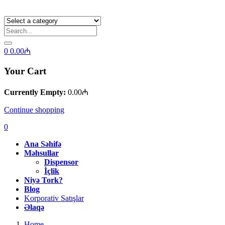
0
0.00
₼
Your Cart
Currently Empty:
0.00
₼
Continue shopping
0
Ana Səhifə
Məhsullar
Dispensor
İçlik
Niyə Tork?
Blog
Korporativ Satışlar
Əlaqə
Home