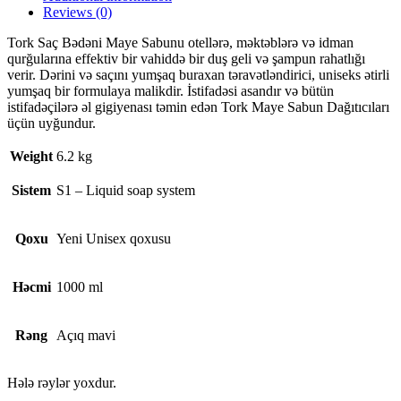
Reviews (0)
Tork Saç Bədəni Maye Sabunu otellərə, məktəblərə və idman
qurğularına effektiv bir vahiddə bir duş geli və şampun rahatlığı
verir. Dərini və saçını yumşaq buraxan təravətləndirici, uniseks ətirli
yumşaq bir formulaya malikdir. İstifadəsi asandır və bütün
istifadəçilərə əl gigiyenası təmin edən Tork Maye Sabun Dağıtıcıları
üçün uyğundur.
Weight
6.2 kg
Sistem
S1 – Liquid soap system
Qoxu
Yeni Unisex qoxusu
Həcmi
1000 ml
Rəng
Açıq mavi
Hələ rəylər yoxdur.