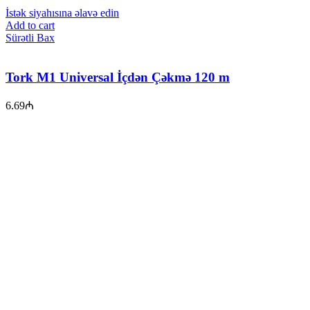
İstək siyahısına əlavə edin
Add to cart
Sürətli Bax
Tork M1 Universal İçdən Çəkmə 120 m
6.69
₼