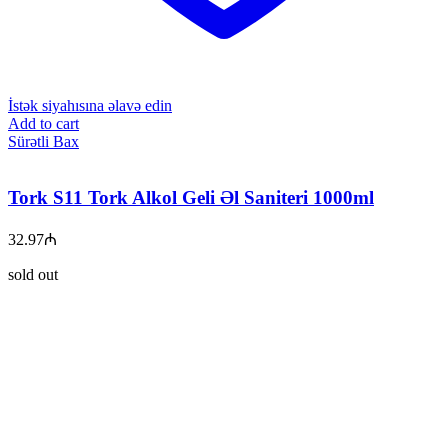
İstək siyahısına əlavə edin
Add to cart
Sürətli Bax
Tork S11 Tork Alkol Geli Əl Saniteri 1000ml
32.97
₼
sold out