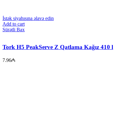
İstək siyahısına əlavə edin
Add to cart
Sürətli Bax
Tork H5 PeakServe Z Qatlama Kağız 410 l
7.96
₼