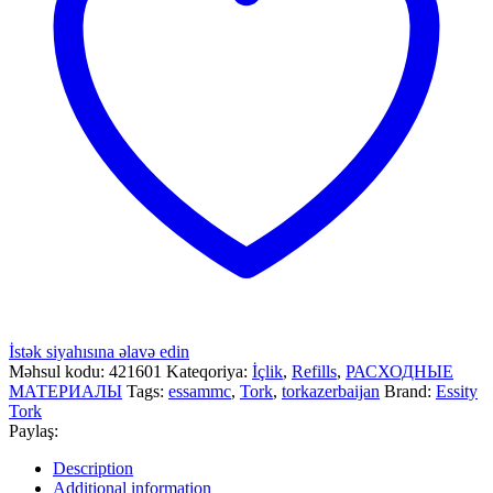
İstək siyahısına əlavə edin
Məhsul kodu:
421601
Kateqoriya:
İçlik
,
Refills
,
РАСХОДНЫЕ
МАТЕРИАЛЫ
Tags:
essammc
,
Tork
,
torkazerbaijan
Brand:
Essity
Tork
Paylaş:
Description
Additional information