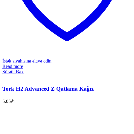
İstək siyahısına əlavə edin
Read more
Sürətli Bax
Tork H2 Advanced Z Qatlama Kağız
5.05
₼