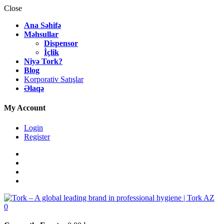
Close
Ana Səhifə
Məhsullar
Dispensor
İçlik
Niyə Tork?
Blog
Korporativ Satışlar
Əlaqə
My Account
Login
Register
0