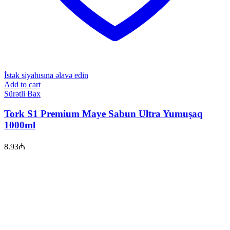
İstək siyahısına əlavə edin
Add to cart
Sürətli Bax
Tork S1 Premium Maye Sabun Ultra Yumuşaq
1000ml
8.93
₼