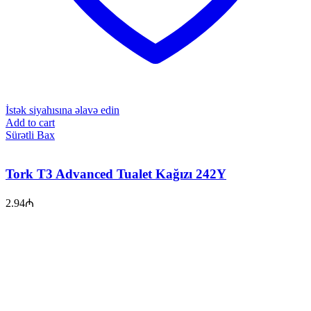
İstək siyahısına əlavə edin
Add to cart
Sürətli Bax
Tork T3 Advanced Tualet Kağızı 242Y
2.94
₼