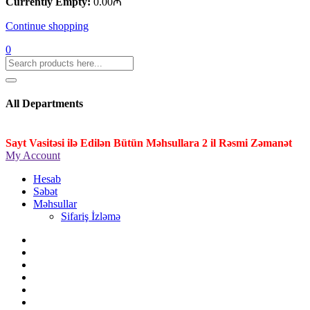
Currently Empty:
0.00
₼
Continue shopping
0
All Departments
Sayt Vasitəsi ilə Edilən Bütün Məhsullara 2 il Rəsmi Zəmanət
My Account
Hesab
Səbət
Məhsullar
Sifariş İzləmə