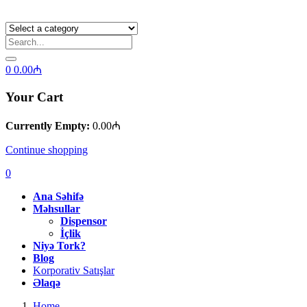
0
0.00
₼
Your Cart
Currently Empty:
0.00
₼
Continue shopping
0
Ana Səhifə
Məhsullar
Dispensor
İçlik
Niyə Tork?
Blog
Korporativ Satışlar
Əlaqə
Home