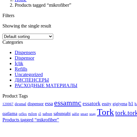
Products tagged “mikrofiber”
Filters
Showing the single result
Categories
Dispensers
Dispensor
İçlik
Refills
Uncategorized
ДИСПЕНСЕРЫ
РАСХОДНЫЕ МАТЕРИАЛЫ
Product Tags
essammc
essatork
essa
h1
dispensor
essity
gigiyena
desmal
h
120067
Tork
tork.tor
qatlama
sabunqabi
rulon
sabun
reflex
s5
salfet
smart
soap
Products tagged “
mikrofiber
”