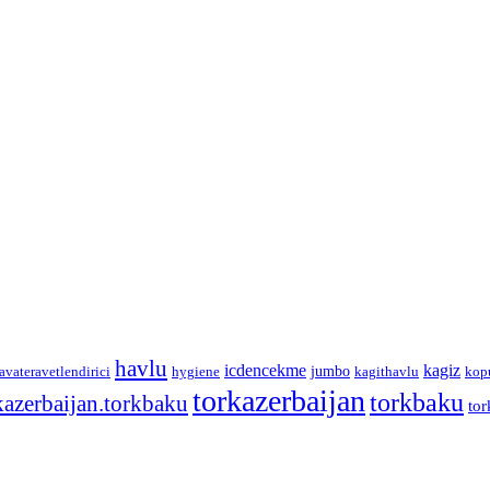
havlu
icdencekme
kagiz
jumbo
avateravetlendirici
hygiene
kagithavlu
kop
torkazerbaijan
torkbaku
kazerbaijan.torkbaku
tor