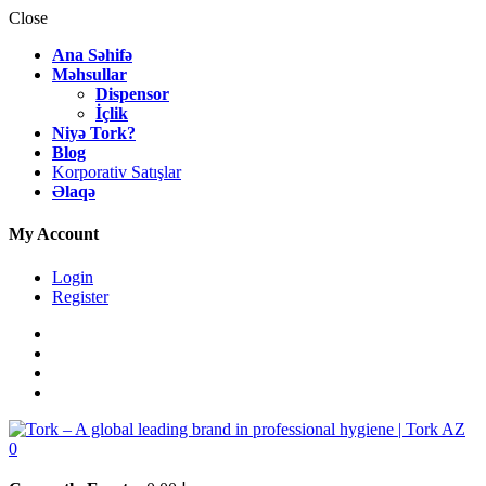
Close
Ana Səhifə
Məhsullar
Dispensor
İçlik
Niyə Tork?
Blog
Korporativ Satışlar
Əlaqə
My Account
Login
Register
0