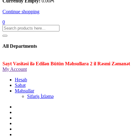
Currently Empty:
0.00
₼
Continue shopping
0
All Departments
Sayt Vasitəsi ilə Edilən Bütün Məhsullara 2 il Rəsmi Zəmanət
My Account
Hesab
Səbət
Məhsullar
Sifariş İzləmə