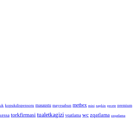
metbex
masaustu
uk
kopukdispensoru
mayesabun
premium
mini
napkin
pecete
tualetkagizi
torkfirmasi
wc
zqatlama
kessa
vqatlama
zzqatlama