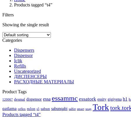
Products tagged “t4”
Filters
Showing the single result
Categories
Dispensers
Dispensor
İçlik
Refills
Uncategorized
ДИСПЕНСЕРЫ
РАСХОДНЫЕ МАТЕРИАЛЫ
Product Tags
essammc
essatork
essa
h1
dispensor
essity
gigiyena
desmal
h
120067
Tork
tork.tor
qatlama
sabunqabi
rulon
sabun
reflex
s5
salfet
smart
soap
Products tagged “
t4
”