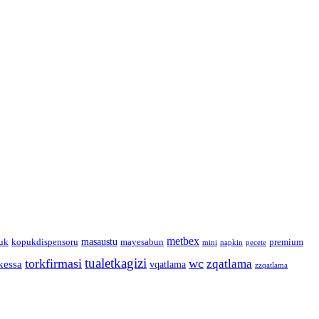
metbex
masaustu
uk
kopukdispensoru
mayesabun
premium
mini
napkin
pecete
tualetkagizi
torkfirmasi
wc
zqatlama
kessa
vqatlama
zzqatlama