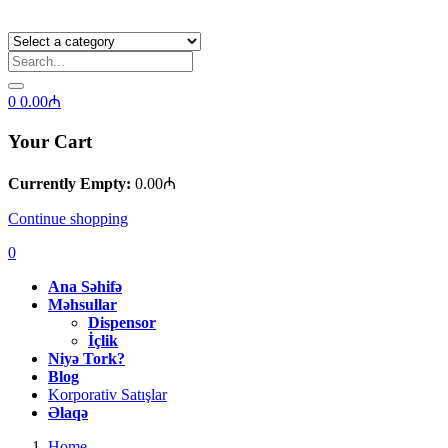
0
0.00
₼
Your Cart
Currently Empty:
0.00
₼
Continue shopping
0
Ana Səhifə
Məhsullar
Dispensor
İçlik
Niyə Tork?
Blog
Korporativ Satışlar
Əlaqə
Home