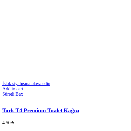
İstək siyahısına əlavə edin
Add to cart
Sürətli Bax
Tork T4 Premium Tualet Kağızı
4.50
₼