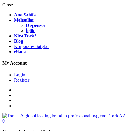
Close
Ana Səhifə
Məhsullar
Dispensor
İçlik
Niyə Tork?
Blog
Korporativ Satışlar
Əlaqə
My Account
Login
Register
0