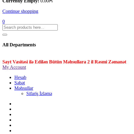
Currently Empty:
0.00
₼
Continue shopping
0
All Departments
Sayt Vasitəsi ilə Edilən Bütün Məhsullara 2 il Rəsmi Zəmanət
My Account
Hesab
Səbət
Məhsullar
Sifariş İzləmə