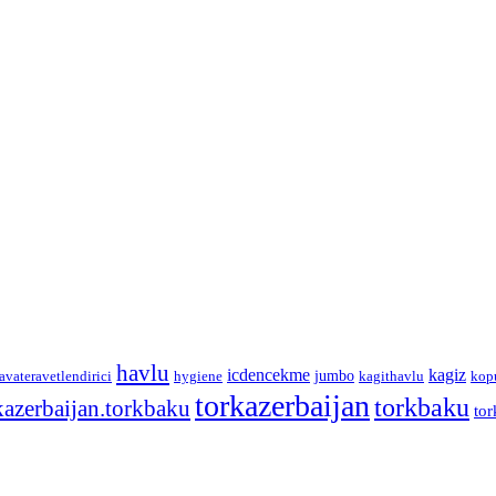
havlu
icdencekme
kagiz
jumbo
avateravetlendirici
hygiene
kagithavlu
kop
torkazerbaijan
torkbaku
kazerbaijan.torkbaku
tor